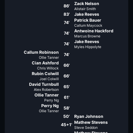
Zack Nelson
86'
Alistair Smith
83'
Jake Reeves
Patrick Bauer
74'
Callum Maycock
Antwoine Hackford
74'
Marcus Browne
Jake Reeves
74'
Myles Hippolyte
Callum Robinson
74'
Ollie Tanner
Cian Ashford
66'
Chris Willock
Rubin Colwill
66'
Joel Colwill
David Turnbull
65'
Alex Robertson
Ollie Tanner
61'
Perry Ng
Perry Ng
58'
Ollie Tanner
50'
Ryan Johnson
Mathew Stevens
45+1'
Steve Seddon
Mathew Stevens