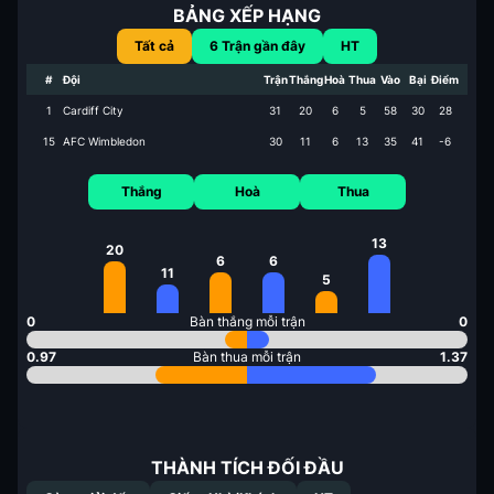
BẢNG XẾP HẠNG
Tất cả
6
Trận gần đây
HT
#
Đội
Trận
Thắng
Hoà
Thua
Vào
Bại
Điểm
1
Cardiff City
31
20
6
5
58
30
28
15
AFC Wimbledon
30
11
6
13
35
41
-6
Thắng
Hoà
Thua
13
20
6
6
11
5
0
Bàn thắng mỗi trận
0
0.97
Bàn thua mỗi trận
1.37
THÀNH TÍCH ĐỐI ĐẦU