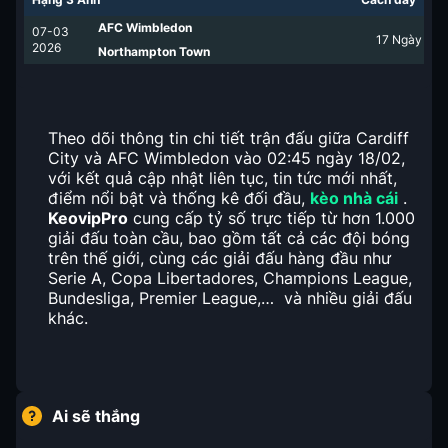
AFC Wimbledon
07-03
17
Ngày
2026
Northampton Town
Theo dõi thông tin chi tiết trận đấu giữa Cardiff
City và AFC Wimbledon vào 02:45 ngày 18/02,
với kết quả cập nhật liên tục, tin tức mới nhất,
điểm nổi bật và thống kê đối đầu,
kèo nhà cái
.
KeovipPro
cung cấp tỷ số trực tiếp từ hơn 1.000
giải đấu toàn cầu, bao gồm tất cả các đội bóng
trên thế giới, cùng các giải đấu hàng đầu như
Serie A, Copa Libertadores, Champions League,
Bundesliga, Premier League,… và nhiều giải đấu
khác.
Ai sẽ thắng