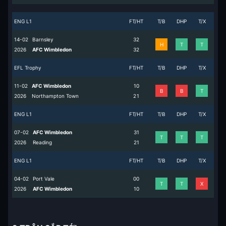
ENG L1
FT/HT
T/B
DHP
T/X
14-02
Barnsley
3
2
H
T
T
2026
AFC Wimbledon
3
2
EFL Trophy
FT/HT
T/B
DHP
T/X
11-02
AFC Wimbledon
1
0
B
B
T
2026
Northampton Town
2
1
ENG L1
FT/HT
T/B
DHP
T/X
07-02
AFC Wimbledon
3
1
T
T
T
2026
Reading
2
1
ENG L1
FT/HT
T/B
DHP
T/X
04-02
Port Vale
0
0
T
T
X
2026
AFC Wimbledon
1
0