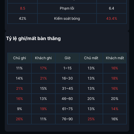
8.5
Phạm lỗi
6.4
42%
Kiểm soát bóng
43.4%
Tỷ lệ ghi/mất bàn thắng
Chủ ghi
Khách ghi
Giờ
Chủ mất
Khách mất
11
%
17
%
1~15
13
%
16
%
14
%
21
%
16~30
13
%
18
%
21
%
15
%
31~45
13
%
16
%
16
%
13
%
46~60
20
%
20
%
9
%
19
%
61~75
13
%
14
%
26
%
11
%
76~90
25
%
16
%