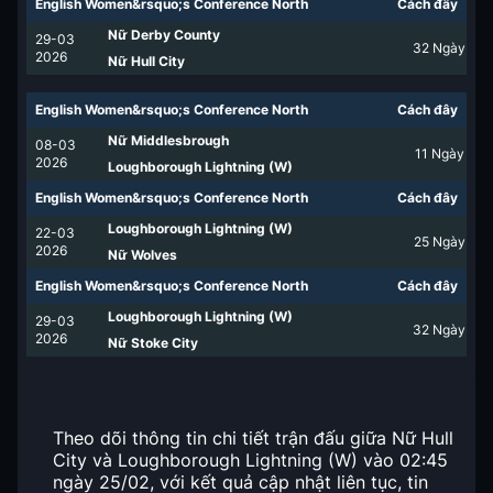
English Women&rsquo;s Conference North
Cách đây
Nữ Derby County
29-03
32
Ngày
2026
Nữ Hull City
English Women&rsquo;s Conference North
Cách đây
Nữ Middlesbrough
08-03
11
Ngày
2026
Loughborough Lightning (W)
English Women&rsquo;s Conference North
Cách đây
Loughborough Lightning (W)
22-03
25
Ngày
2026
Nữ Wolves
English Women&rsquo;s Conference North
Cách đây
Loughborough Lightning (W)
29-03
32
Ngày
2026
Nữ Stoke City
Theo dõi thông tin chi tiết trận đấu giữa Nữ Hull
City và Loughborough Lightning (W) vào 02:45
ngày 25/02, với kết quả cập nhật liên tục, tin