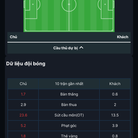
Chủ
Khách
Cầu thủ dự bị
Dữ liệu đội bóng
Chủ
10 trận gần nhất
Khách
1.7
Bàn thắng
0.6
2.9
Bàn thua
2
23.6
Sút cầu môn(OT)
13.5
5.2
Phạt góc
3.9
1.8
Thẻ vàng
0.8