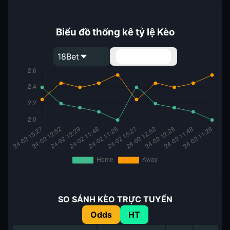
Biểu đồ thống kê tỷ lệ Kèo
18Bet
1X2
SO SÁNH KÈO TRỰC TUYẾN
Odds
HT