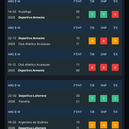
ARG B M
FT/HT
T/B
DHP
T/X
14-02
Ituzaingo
0
0
T
T
X
2026
Deportivo Armenio
1
1
ARG B M
FT/HT
T/B
DHP
T/X
22-12
Deportivo Armenio
1
0
H
B
H
2025
Club Atletico Acassuso
1
1
ARG B M
FT/HT
T/B
DHP
T/X
15-12
Club Atletico Acassuso
1
1
B
B
X
2025
Deportivo Armenio
0
0
ARG B M
FT/HT
T/B
DHP
T/X
22-02
Deportivo Laferrere
3
3
T
T
T
2026
Flandria
2
1
ARG B M
FT/HT
T/B
DHP
T/X
16-02
Argentino de Quilmes
1
0
H
H
H
2026
Deportivo Laferrere
1
1