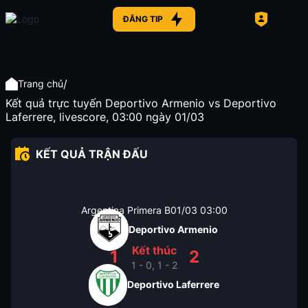
ĐĂNG TIP
/
Trang chủ
Kết quả trực tuyến Deportivo Armenio vs Deportivo
Laferrere, livescore, 03:00 ngày 01/03
KẾT QUẢ TRẬN ĐẤU
Argentina Primera B
01/03
03:00
Deportivo Armenio
Kết thúc
1
2
1 - 0, 1 - 2
Deportivo Laferrere