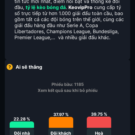
tin tức mới nhất, điểm nổi bật và thống kê đối
đầu,
tỷ lệ kèo bóng đá
.
KeovipPro
cung cấp tỷ
số trực tiếp từ hơn 1.000 giải đấu toàn cầu, bao
gồm tất cả các đội bóng trên thế giới, cùng các
giải đấu hàng đầu như Serie A, Copa
Libertadores, Champions League, Bundesliga,
Premier League,… và nhiều giải đấu khác.
Ai sẽ thắng
Phiếu bầu:
1185
Xem kết quả sau khi bỏ phiếu
39.75
%
37.97
%
22.28
%
Đội nhà
Đội khách
Hoà