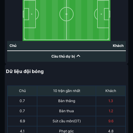
Chủ
Khách
Cầu thủ dự bị
Dữ liệu đội bóng
Chủ
10 trận gần nhất
Khách
0.7
Bàn thắng
1.3
0.7
Bàn thua
1.2
6.9
Sút cầu môn(OT)
9.6
4.1
Phạt góc
4.8