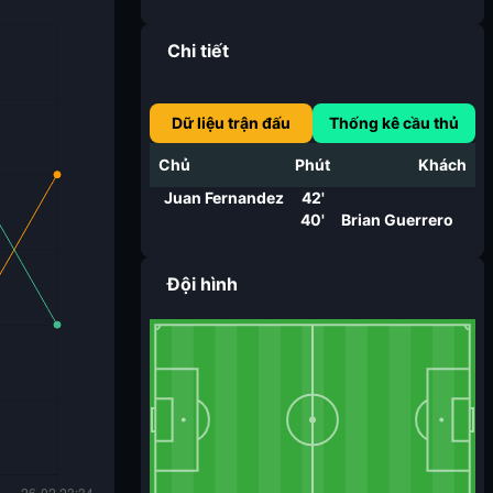
Chi tiết
Dữ liệu trận đấu
Thống kê cầu thủ
Chủ
Phút
Khách
Juan Fernandez
42'
40'
Brian Guerrero
Đội hình