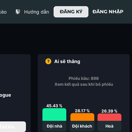
kèo
Hướng dẫn
ĐĂNG KÝ
ĐĂNG NHẬP
Ai sẽ thắng
Phiếu bầu:
898
Xem kết quả sau khi bỏ phiếu
rogue
45.43
%
28.17
%
26.39
%
Đội nhà
Đội khách
Hoà
Tài/Xỉu