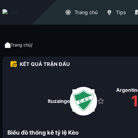
Trang chủ
Tips
/
Trang chủ
KẾT QUẢ TRẬN ĐẤU
Argentin
Ituzaingo
Biểu đồ thống kê tỷ lệ Kèo