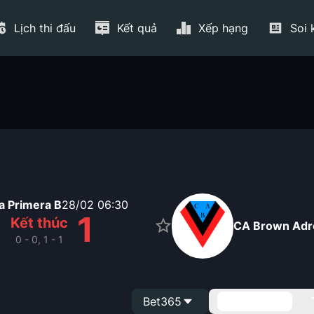
Lịch thi đấu
Kết quả
Xếp hạng
Soi 
a Primera B
28/02
06:30
1
1
Kết thúc
CA Brown Ad
0 - 0, 1 - 1
Bet365
Handicap