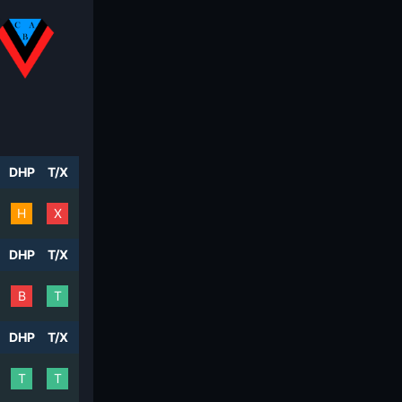
DHP
T/X
H
X
DHP
T/X
B
T
DHP
T/X
T
T