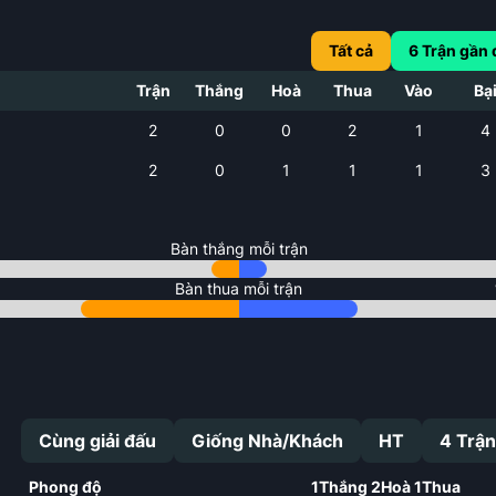
Tất cả
6
Trận gần 
Trận
Thắng
Hoà
Thua
Vào
Bạ
2
0
0
2
1
4
2
0
1
1
1
3
Bàn thắng mỗi trận
Bàn thua mỗi trận
Cùng giải đấu
Giống Nhà/Khách
HT
4
Trận
Phong độ
1
Thắng
2
Hoà
1
Thua