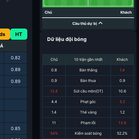
Chủ
Khách
Cầu thủ dự bị
ds
HT
Dữ liệu đội bóng
 Á
0.82
Chủ
10 trận gần nhất
Khách
0.89
0.8
Bàn thắng
1.4
0.9
Bàn thua
0.9
0.89
12.4
Sút cầu môn(OT)
10.6
4.4
Phạt góc
5.2
1.4
Thẻ vàng
1.2
11
Phạm lỗi
13.9
0.85
54%
Kiểm soát bóng
52.2%