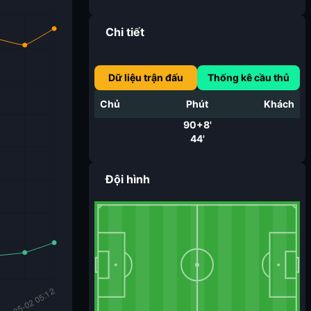
Chi tiết
Dữ liệu trận đấu
Thống kê cầu thủ
Chủ
Phút
Khách
90+8'
44'
Đội hình