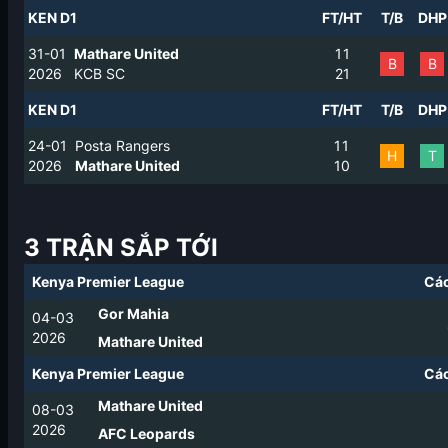
KEN D1
FT/HT
T/B
DHP
31-01
Mathare United
1
1
B
B
2026
KCB SC
2
1
KEN D1
FT/HT
T/B
DHP
24-01
Posta Rangers
1
1
H
T
2026
Mathare United
1
0
3 TRẬN SẮP TỚI
Kenya Premier League
Các
Gor Mahia
04-03
2026
Mathare United
Kenya Premier League
Các
Mathare United
08-03
2026
AFC Leopards