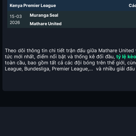
Kenya Premier League
Các
Muranga Seal
15-03
2026
Mathare United
Theo dõi thông tin chi tiết trận đấu giữa Mathare United
tức mới nhất, điểm nổi bật và thống kê đối đầu,
tỷ lệ kè
toàn cầu, bao gồm tất cả các đội bóng trên thế giới, cù
League, Bundesliga, Premier League,… và nhiều giải đấu