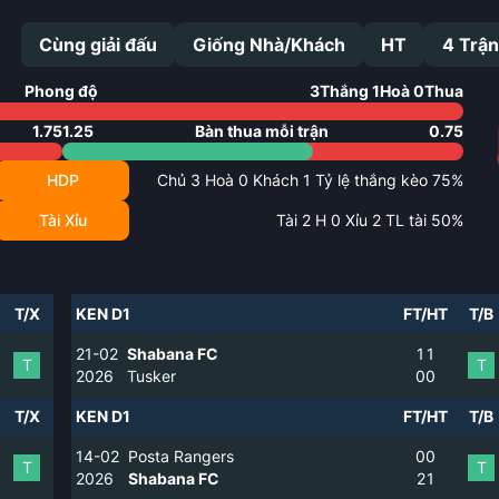
Cùng giải đấu
Giống Nhà/Khách
HT
4
Trận
Phong độ
3
Thắng
1
Hoà
0
Thua
1.75
1.25
Bàn thua mỗi trận
0.75
HDP
Chủ
3
Hoà
0
Khách
1
Tỷ lệ thắng kèo
75
%
Tài Xỉu
Tài
2
H
0
Xỉu
2
TL tài
50
%
T/X
KEN D1
FT/HT
T/B
21-02
Shabana FC
1
1
T
T
2026
Tusker
0
0
T/X
KEN D1
FT/HT
T/B
14-02
Posta Rangers
0
0
T
T
2026
Shabana FC
2
1