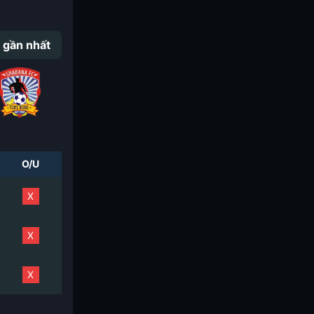
 gần nhất
O/U
X
X
X