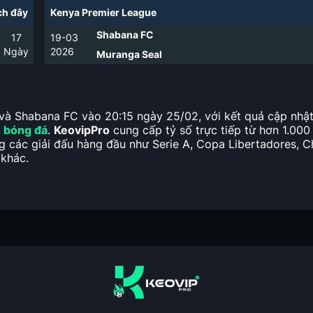
h đây
Kenya Premier League
Shabana FC
17
19-03
Ngày
2026
Muranga Seal
 và Shabana FC vào 20:15 ngày 25/02, với kết quả cập nhật l
o bóng đá
.
KeovipPro
cung cấp tỷ số trực tiếp từ hơn 1.000 
ng các giải đấu hàng đầu như Serie A, Copa Libertadores, 
 khác.