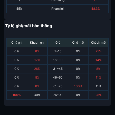
45%
Phạm lỗi
48.3%
Tỷ lệ ghi/mất bàn thắng
Chủ ghi
Khách ghi
Giờ
Chủ mất
Khách mất
0
%
8
%
1~15
0
%
25
%
0
%
17
%
16~30
0
%
14
%
0
%
26
%
31~45
0
%
8
%
0
%
8
%
46~60
0
%
11
%
0
%
8
%
61~75
100
%
11
%
100
%
30
%
76~90
0
%
28
%