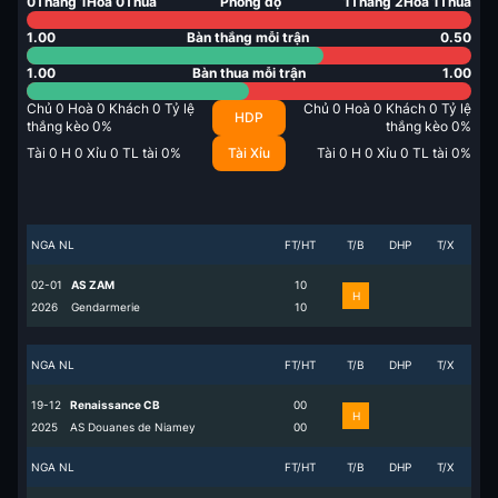
0
Thắng
1
Hoà
0
Thua
Phong độ
1
Thắng
2
Hoà
1
Thua
1.00
Bàn thắng mỗi trận
0.50
1.00
Bàn thua mỗi trận
1.00
Chủ
0
Hoà
0
Khách
0
Tỷ lệ
Chủ
0
Hoà
0
Khách
0
Tỷ lệ
HDP
thắng kèo
0
%
thắng kèo
0
%
Tài
0
H
0
Xỉu
0
TL tài
0
%
Tài Xỉu
Tài
0
H
0
Xỉu
0
TL tài
0
%
NGA NL
FT/HT
T/B
DHP
T/X
02-01
AS ZAM
1
0
H
2026
Gendarmerie
1
0
NGA NL
FT/HT
T/B
DHP
T/X
19-12
Renaissance CB
0
0
H
2025
AS Douanes de Niamey
0
0
NGA NL
FT/HT
T/B
DHP
T/X