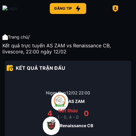
ĐĂNG TIP
/
Trang chủ
Kết quả trực tuyến AS ZAM vs Renaissance CB,
livescore, 22:00 ngày 12/02
KẾT QUẢ TRẬN ĐẤU
Niger Cup
12/02
22:00
AS ZAM
Kết thúc
4
0
1 - 0, 4 - 0
Renaissance CB