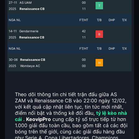
27-11
AS UAM
0
0
T
2025
Renaissance CB
1
1
NGA NL
FT/HT
T/B
DHP
T/X
14-11
Gendarmerie
4
2
B
2025
Renaissance CB
1
1
NGA NL
FT/HT
T/B
DHP
T/X
30-06
Renaissance CB
0
0
H
2025
Wombeye AC
0
0
Theo dõi thông tin chi tiết trận đấu giữa AS
ZAM và Renaissance CB vào 22:00 ngày 12/02,
với kết quả cập nhật liên tục, tin tức mới nhất,
điểm nổi bật và thống kê đối đầu,
tỷ lệ kèo nhà
cái
.
KeovipPro
cung cấp tỷ số trực tiếp từ hơn
1.000 giải đấu toàn cầu, bao gồm tất cả các đội
bóng trên thế giới, cùng các giải đấu hàng đầu
như Serie A, Copa Libertadores, Champions