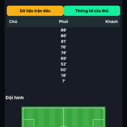
Dữ liệu trận đấu
Thống kê cầu thủ
Chủ
Phút
Khách
88'
86'
81'
76'
74'
69'
52'
50'
18'
7'
Đội hình