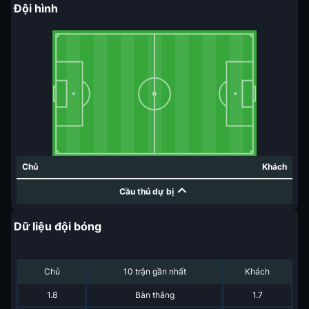
Đội hình
Chủ
Khách
Cầu thủ dự bị
Dữ liệu đội bóng
Chủ
10 trận gần nhất
Khách
1.8
Bàn thắng
1.7