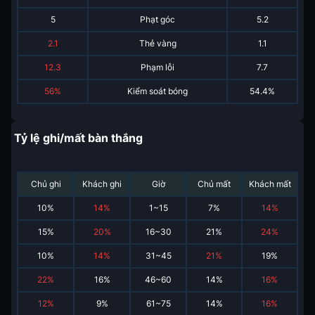
5
Phạt góc
5.2
2.1
Thẻ vàng
1.1
12.3
Phạm lỗi
7.7
56%
Kiểm soát bóng
54.4%
Tỷ lệ ghi/mất bàn thắng
Chủ ghi
Khách ghi
Giờ
Chủ mất
Khách mất
10
%
14
%
1~15
7
%
14
%
15
%
20
%
16~30
21
%
24
%
10
%
14
%
31~45
21
%
19
%
22
%
16
%
46~60
14
%
16
%
12
%
9
%
61~75
14
%
16
%