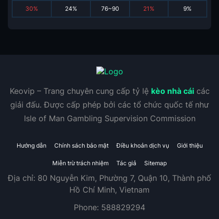
30
%
24
%
76~90
21
%
9
%
Keovip – Trang chuyên cung cấp tỷ lệ
kèo nhà cái
các
giải đấu. Được cấp phép bởi các tổ chức quốc tế như
Isle of Man Gambling Supervision Commission
Hướng dẫn
Chính sách bảo mật
Điều khoản dịch vụ
Giới thiệu
Miễn trừ trách nhiệm
Tác giả
Sitemap
Địa chỉ:
80 Nguyễn Kim, Phường 7, Quận 10, Thành phố
Hồ Chí Minh, Vietnam
Phone:
588829294