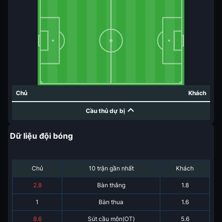
Chủ
Khách
Cầu thủ dự bị
Dữ liệu đội bóng
Chủ
10 trận gần nhất
Khách
2.8
Bàn thắng
1.8
1
Bàn thua
1.6
8.6
Sút cầu môn(OT)
5.6