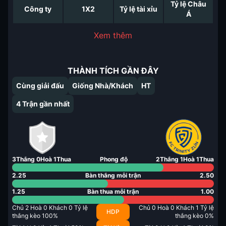
Tỷ lệ Châu
Công ty
1X2
Tỷ lệ tài xỉu
Á
Xem thêm
THÀNH TÍCH GẦN ĐÂY
Cùng giải đấu
Giống Nhà/Khách
HT
4
Trận gần nhất
3
Thắng
0
Hoà
1
Thua
Phong độ
2
Thắng
1
Hoà
1
Thua
2.25
Bàn thắng mỗi trận
2.50
1.25
Bàn thua mỗi trận
1.00
Chủ
2
Hoà
0
Khách
0
Tỷ lệ
Chủ
0
Hoà
0
Khách
1
Tỷ lệ
HDP
thắng kèo
100
%
thắng kèo
0
%