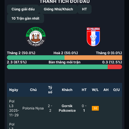
THÀNH TÍCH ĐỐI ĐẦU
Cùng giải đấu
Giống Nhà/Khách
HT
10
Trận gần nhất
Thắng
2
(
50.0
%)
Hoà
2
(
50.0
%)
Thắng
0
(
0.0
%)
2.3
(
87.5
%)
Bàn thắng mỗi trận
0.3
(
12.5
%)
Tỷ
Ngày
Chủ
Khách
HT
W/L
AH
O/U
số
Pol
L3
2
-
Gornik
0
-
Polonia Nysa
H
2025-
2
Polkowice
1
11-29
Pol
L3