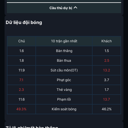
Cầu thủ dự bị
Dữ liệu đội bóng
Chủ
10 trận gần nhất
Khách
1.6
Bàn thắng
1.5
1.8
Bàn thua
2.5
11.9
Sút cầu môn(OT)
13.2
7.1
Phạt góc
3.7
2.3
Thẻ vàng
1.7
11.6
Phạm lỗi
13.7
49.3%
Kiểm soát bóng
46.2%