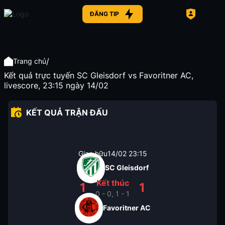
ĐĂNG TIP
/
Trang chủ
Kết quả trực tuyến SC Gleisdorf vs Favoritner AC,
livescore, 23:15 ngày 14/02
KẾT QUẢ TRẬN ĐẤU
Giao hữu
14/02
23:15
SC Gleisdorf
Kết thúc
1
1
0 - 0, 1 - 1
Favoritner AC