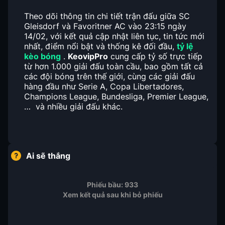
Theo dõi thông tin chi tiết trận đấu giữa SC
Gleisdorf và Favoritner AC vào 23:15 ngày
14/02, với kết quả cập nhật liên tục, tin tức mới
nhất, điểm nổi bật và thống kê đối đầu,
tỷ lệ
kèo bóng
.
KeovipPro
cung cấp tỷ số trực tiếp
từ hơn 1.000 giải đấu toàn cầu, bao gồm tất cả
các đội bóng trên thế giới, cùng các giải đấu
hàng đầu như Serie A, Copa Libertadores,
Champions League, Bundesliga, Premier League,
… và nhiều giải đấu khác.
Ai sẽ thắng
Phiếu bầu:
933
Xem kết quả sau khi bỏ phiếu