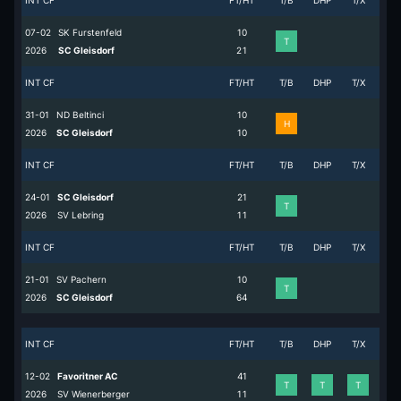
INT CF
FT/HT
T/B
DHP
T/X
07-02
SK Furstenfeld
1
0
T
2026
SC Gleisdorf
2
1
INT CF
FT/HT
T/B
DHP
T/X
31-01
ND Beltinci
1
0
H
2026
SC Gleisdorf
1
0
INT CF
FT/HT
T/B
DHP
T/X
24-01
SC Gleisdorf
2
1
T
2026
SV Lebring
1
1
INT CF
FT/HT
T/B
DHP
T/X
21-01
SV Pachern
1
0
T
2026
SC Gleisdorf
6
4
INT CF
FT/HT
T/B
DHP
T/X
12-02
Favoritner AC
4
1
T
T
T
2026
SV Wienerberger
1
1