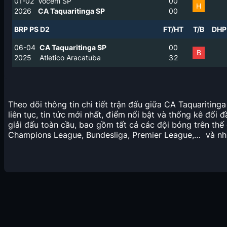
01-02
Vocem SP
0
0
H
2026
CA Taquaritinga SP
0
0
BRP PS D2
FT/HT
T/B
DHP
06-04
CA Taquaritinga SP
0
0
B
2025
Atletico Aracatuba
3
2
Theo dõi thông tin chi tiết trận đấu giữa CA Taquariting
liên tục, tin tức mới nhất, điểm nổi bật và thống kê đối 
giải đấu toàn cầu, bao gồm tất cả các đội bóng trên thế 
Champions League, Bundesliga, Premier League,… và nhi