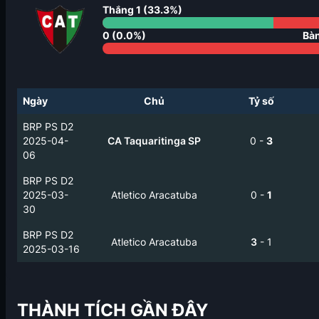
Thắng
1
(
33.3
%)
0
(
0.0
%)
Bàn
Ngày
Chủ
Tỷ số
BRP PS D2
2025-04-
CA Taquaritinga SP
0
-
3
06
BRP PS D2
2025-03-
Atletico Aracatuba
0
-
1
30
BRP PS D2
Atletico Aracatuba
3
-
1
2025-03-16
THÀNH TÍCH GẦN ĐÂY