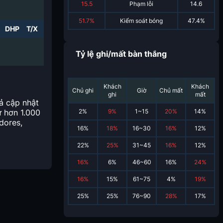
15.5
Phạm lỗi
14.6
51.7%
Kiểm soát bóng
47.4%
DHP
T/X
Tỷ lệ ghi/mất bàn thắng
Khách
Khách
Chủ ghi
Giờ
Chủ mất
ghi
mất
uả cập nhật
ừ hơn 1.000
2
%
9
%
1~15
20
%
14
%
dores,
16
%
18
%
16~30
16
%
12
%
22
%
25
%
31~45
16
%
12
%
16
%
6
%
46~60
16
%
24
%
16
%
15
%
61~75
4
%
19
%
25
%
25
%
76~90
28
%
17
%