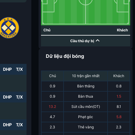
Chủ
Khách
Cầu thủ dự bị
Dữ liệu đội bóng
DHP
T/X
Chủ
10 trận gần nhất
Khách
0.9
Bàn thắng
0.8
0.9
Bàn thua
1.5
DHP
T/X
13.2
Sút cầu môn(OT)
8.1
4.7
Phạt góc
5.8
DHP
T/X
2.3
Thẻ vàng
2.3