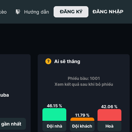
kèo
Hướng dẫn
ĐĂNG KÝ
ĐĂNG NHẬP
Ai sẽ thắng
Phiếu bầu:
1001
Xem kết quả sau khi bỏ phiếu
tuba
46.15
%
42.06
%
11.79
%
 gần nhất
Đội nhà
Đội khách
Hoà