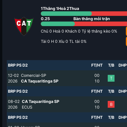
1
Thắng
1
Hoà
2
Thua
0.25
Bàn thắng mỗi trận
Chủ
0
Hoà
0
Khách
0
Tỷ lệ thắng kèo
0
%
Tài
0
H
0
Xỉu
0
TL tài
0
%
BRP PS D2
FT/HT
T/B
DHP
12-02
Comercial-SP
0
0
T
2026
CA Taquaritinga SP
1
0
BRP PS D2
FT/HT
T/B
DHP
08-02
CA Taquaritinga SP
0
0
B
2026
ECUS
1
0
BRP PS D2
FT/HT
T/B
DHP