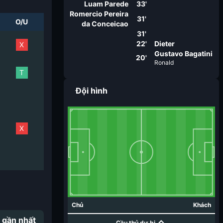
Luam Parede
33'
Romercio Pereira
31'
O/U
da Conceicao
31'
22'
Dieter
X
Gustavo Bagatini
20'
Ronald
T
Đội hình
X
Chủ
Khách
 gần nhất
Cầu thủ dự bị