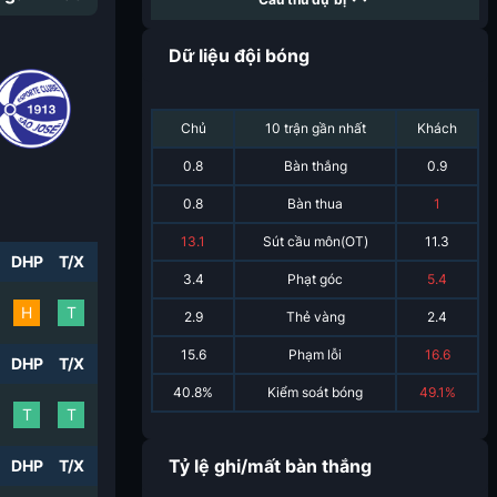
Dữ liệu đội bóng
Chủ
10 trận gần nhất
Khách
0.8
Bàn thắng
0.9
0.8
Bàn thua
1
13.1
Sút cầu môn(OT)
11.3
DHP
T/X
3.4
Phạt góc
5.4
H
T
2.9
Thẻ vàng
2.4
15.6
Phạm lỗi
16.6
DHP
T/X
40.8%
Kiểm soát bóng
49.1%
T
T
Tỷ lệ ghi/mất bàn thắng
DHP
T/X