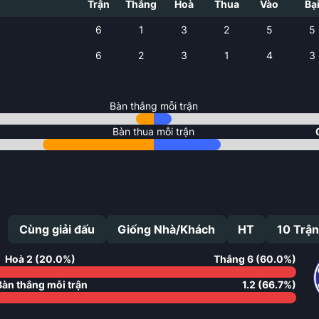
Trận
Thắng
Hoà
Thua
Vào
Bạ
6
1
3
2
5
5
6
2
3
1
4
3
Bàn thắng mỗi trận
Bàn thua mỗi trận
Cùng giải đấu
Giống Nhà/Khách
HT
10
Trận
Hoà
2
(
20.0
%)
Thắng
6
(
60.0
%)
Bàn thắng mỗi trận
1.2
(
66.7
%)