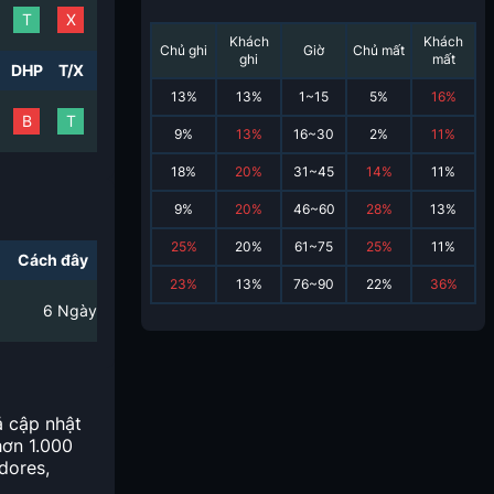
T
X
Khách
Khách
Chủ ghi
Giờ
Chủ mất
ghi
mất
DHP
T/X
13
%
13
%
1~15
5
%
16
%
B
T
9
%
13
%
16~30
2
%
11
%
18
%
20
%
31~45
14
%
11
%
9
%
20
%
46~60
28
%
13
%
25
%
20
%
61~75
25
%
11
%
Cách đây
23
%
13
%
76~90
22
%
36
%
6
Ngày
ả cập nhật
hơn 1.000
dores,