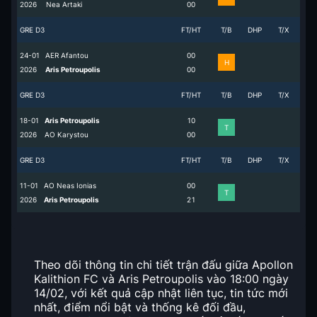
2026
Nea Artaki
0
0
GRE D3
FT/HT
T/B
DHP
T/X
24-01
AER Afantou
0
0
H
2026
Aris Petroupolis
0
0
GRE D3
FT/HT
T/B
DHP
T/X
18-01
Aris Petroupolis
1
0
T
2026
AO Karystou
0
0
GRE D3
FT/HT
T/B
DHP
T/X
11-01
AO Neas Ionias
0
0
T
2026
Aris Petroupolis
2
1
Theo dõi thông tin chi tiết trận đấu giữa Apollon
Kalithion FC và Aris Petroupolis vào 18:00 ngày
14/02, với kết quả cập nhật liên tục, tin tức mới
nhất, điểm nổi bật và thống kê đối đầu,