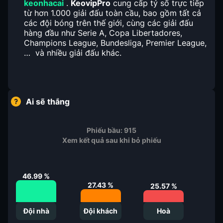
keonhacai
.
KeovipPro
cung cấp tỷ số trực tiếp
từ hơn 1.000 giải đấu toàn cầu, bao gồm tất cả
các đội bóng trên thế giới, cùng các giải đấu
hàng đầu như Serie A, Copa Libertadores,
Champions League, Bundesliga, Premier League,
… và nhiều giải đấu khác.
Ai sẽ thắng
Phiếu bầu:
915
Xem kết quả sau khi bỏ phiếu
46.99
%
27.43
%
25.57
%
Đội nhà
Đội khách
Hoà