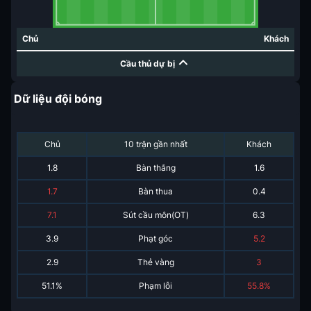
Chủ
Khách
Cầu thủ dự bị
Dữ liệu đội bóng
Chủ
10 trận gần nhất
Khách
1.8
Bàn thắng
1.6
1.7
Bàn thua
0.4
7.1
Sút cầu môn(OT)
6.3
3.9
Phạt góc
5.2
2.9
Thẻ vàng
3
51.1%
Phạm lỗi
55.8%