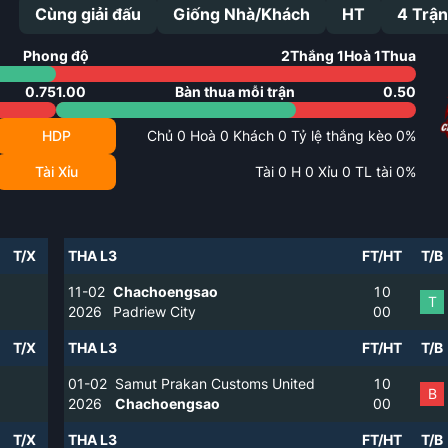
Cùng giải đấu
Giống Nhà/Khách
HT
4
Trận
Phong độ
2
Thắng
1
Hoà
1
Thua
0.75
1.00
Bàn thua mỗi trận
0.50
HDP
Chủ
0
Hoà
0
Khách
0
Tỷ lệ thắng kèo
0
%
Tài Xỉu
Tài
0
H
0
Xỉu
0
TL tài
0
%
T/X
THA L3
FT/HT
T/B
11-02
Chachoengsao
1
0
T
2026
Padriew City
0
0
T/X
THA L3
FT/HT
T/B
01-02
Samut Prakan Customs United
1
0
B
2026
Chachoengsao
0
0
T/X
THA L3
FT/HT
T/B