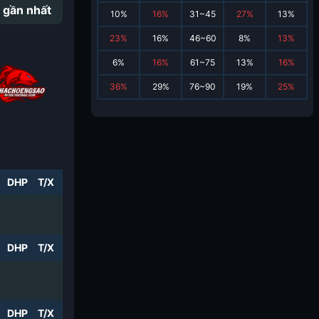
 gần nhất
10
%
16
%
31~45
27
%
13
%
23
%
16
%
46~60
8
%
13
%
6
%
16
%
61~75
13
%
16
%
36
%
29
%
76~90
19
%
25
%
DHP
T/X
DHP
T/X
DHP
T/X