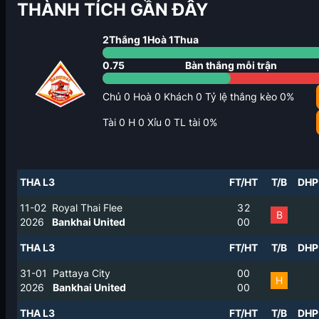
THÀNH TÍCH GẦN ĐÂY
2
Thắng
1
Hoà
1
Thua
0.75
Bàn thắng mỗi trận
Chủ
0
Hoà
0
Khách
0
Tỷ lệ thắng kèo
0
%
Tài
0
H
0
Xỉu
0
TL tài
0
%
THA L3
FT/HT
T/B
DHP
11-02
Royal Thai Flee
3
2
B
2026
Bankhai United
0
0
THA L3
FT/HT
T/B
DHP
31-01
Pattaya City
0
0
H
2026
Bankhai United
0
0
THA L3
FT/HT
T/B
DHP