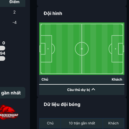
i
Điểm
2
Đội hình
-4
0
.94
Chủ
Khách
Cầu thủ dự bị
 gần nhất
Dữ liệu đội bóng
Chủ
10 trận gần nhất
Khách