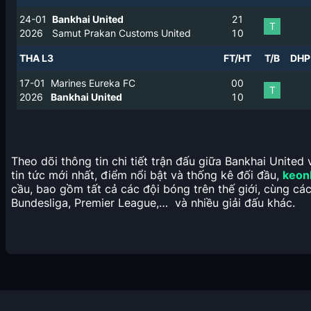
24-01
Bankhai United
2
1
T
2026
Samut Prakan Customs United
1
0
THA L3
FT/HT
T/B
DHP
17-01
Marines Eureka FC
0
0
T
2026
Bankhai United
1
0
Theo dõi thông tin chi tiết trận đấu giữa Bankhai United
tin tức mới nhất, điểm nổi bật và thống kê đối đầu,
keon
cầu, bao gồm tất cả các đội bóng trên thế giới, cùng c
Bundesliga, Premier League,… và nhiều giải đấu khác.