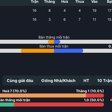
Trận
Thắng
Hoà
Thua
Vào
Bạ
16
8
4
4
19
17
16
3
6
7
11
15
Bàn thắng mỗi trận
Bàn thua mỗi trận
0
Cùng giải đấu
Giống Nhà/Khách
HT
10
Trận
Hoà
7
(
70.0
%)
Thắng
1
(
10.0
%)
àn thắng mỗi trận
1.0
(
50.0
%)