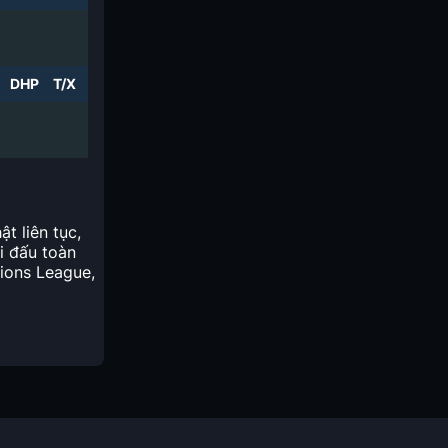
DHP
T/X
t liên tục,
i đấu toàn
pions League,