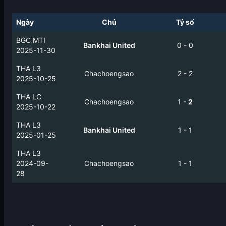
Ngày
Chủ
Tỷ số
BGC MTI
Bankhai United
0
-
0
2025-11-30
THA L3
Chachoengsao
2
-
2
2025-10-25
THA LC
Chachoengsao
1
-
2
2025-10-22
THA L3
Bankhai United
1
-
1
2025-01-25
THA L3
2024-09-
Chachoengsao
1
-
1
28