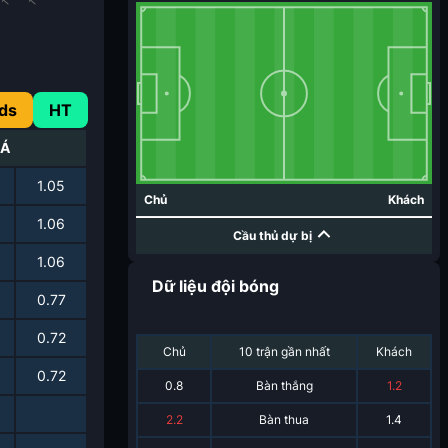
ds
HT
 Á
1.05
Chủ
Khách
1.06
Cầu thủ dự bị
1.06
Dữ liệu đội bóng
0.77
0.72
Chủ
10 trận gần nhất
Khách
0.72
0.8
Bàn thắng
1.2
2.2
Bàn thua
1.4