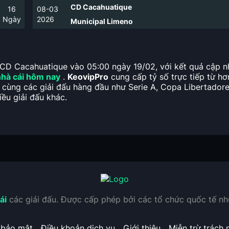
CD Cacahuatique
16
08-03
Ngày
2026
Municipal Limeno
à CD Cacahuatique vào 05:00 ngày 19/02, với kết quả cập nh
nhà cái hôm nay
.
KeovipPro
cung cấp tỷ số trực tiếp từ hơn
, cùng các giải đấu hàng đầu như Serie A, Copa Libertadore
ều giải đấu khác.
ái
các giải đấu. Được cấp phép bởi các tổ chức quốc tế n
 bảo mật
Điều khoản dịch vụ
Giới thiệu
Miễn trừ trách 