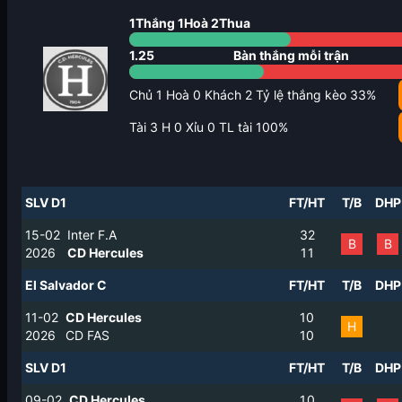
1
Thắng
1
Hoà
2
Thua
1.25
Bàn thắng mỗi trận
Chủ
1
Hoà
0
Khách
2
Tỷ lệ thắng kèo
33
%
Tài
3
H
0
Xỉu
0
TL tài
100
%
SLV D1
FT/HT
T/B
DHP
15-02
Inter F.A
3
2
B
B
2026
CD Hercules
1
1
El Salvador C
FT/HT
T/B
DHP
11-02
CD Hercules
1
0
H
2026
CD FAS
1
0
SLV D1
FT/HT
T/B
DHP
09-02
CD Hercules
1
0