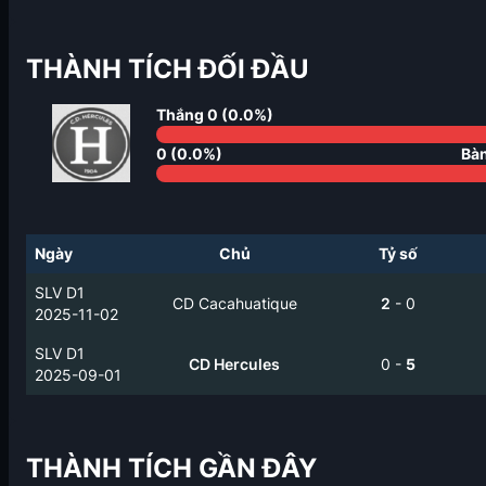
THÀNH TÍCH ĐỐI ĐẦU
Thắng
0
(
0.0
%)
0
(
0.0
%)
Bàn
Ngày
Chủ
Tỷ số
SLV D1
CD Cacahuatique
2
-
0
2025-11-02
SLV D1
CD Hercules
0
-
5
2025-09-01
THÀNH TÍCH GẦN ĐÂY