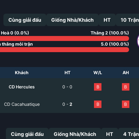
Cùng giải đấu
Giống Nhà/Khách
HT
10
Trận
Hoà
0
(
0.0
%)
Thắng
2
(
100.0
%)
 thắng mỗi trận
5.0
(
100.0
%)
Khách
HT
W/L
AH
CD Hercules
0
-
0
B
B
CD Cacahuatique
0
-
2
B
B
Cùng giải đấu
Giống Nhà/Khách
HT
4
Trận