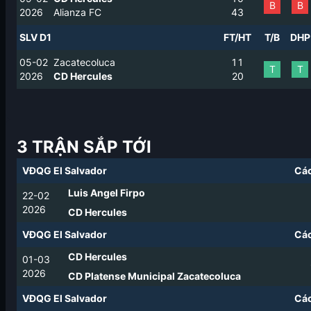
B
B
2026
Alianza FC
4
3
SLV D1
FT/HT
T/B
DHP
05-02
Zacatecoluca
1
1
T
T
2026
CD Hercules
2
0
3 TRẬN SẮP TỚI
VĐQG El Salvador
Các
Luis Angel Firpo
22-02
2026
CD Hercules
VĐQG El Salvador
Các
CD Hercules
01-03
2026
CD Platense Municipal Zacatecoluca
VĐQG El Salvador
Các