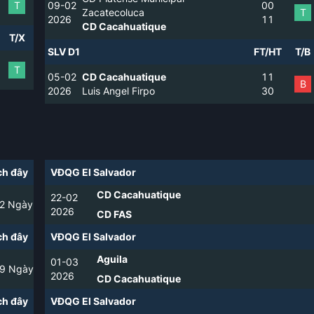
T
09-02
0
0
Zacatecoluca
T
2026
1
1
CD Cacahuatique
T/X
SLV D1
FT/HT
T/B
T
05-02
CD Cacahuatique
1
1
B
2026
Luis Angel Firpo
3
0
h đây
VĐQG El Salvador
CD Cacahuatique
22-02
2
Ngày
2026
CD FAS
h đây
VĐQG El Salvador
Aguila
01-03
9
Ngày
2026
CD Cacahuatique
h đây
VĐQG El Salvador