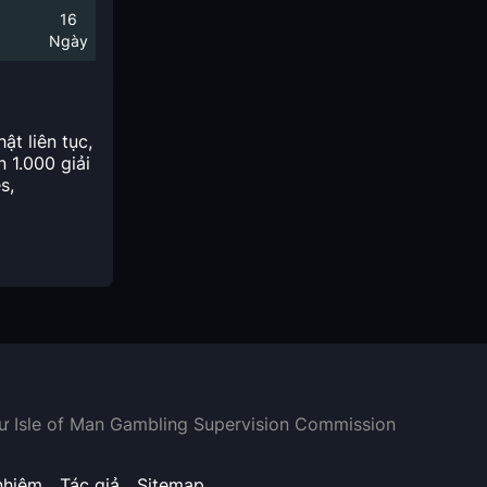
16
Ngày
ật liên tục,
 1.000 giải
s,
hư Isle of Man Gambling Supervision Commission
nhiệm
Tác giả
Sitemap