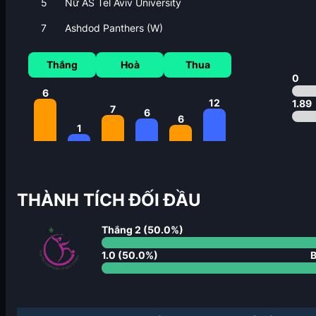
5
Nữ AS Tel Aviv University
7
Ashdod Panthers (W)
Thắng
Hoà
Thua
0
6
12
1.89
7
6
6
1
THÀNH TÍCH ĐỐI ĐẦU
Thắng
2
(
50.0
%)
1.0
(
50.0
%)
B