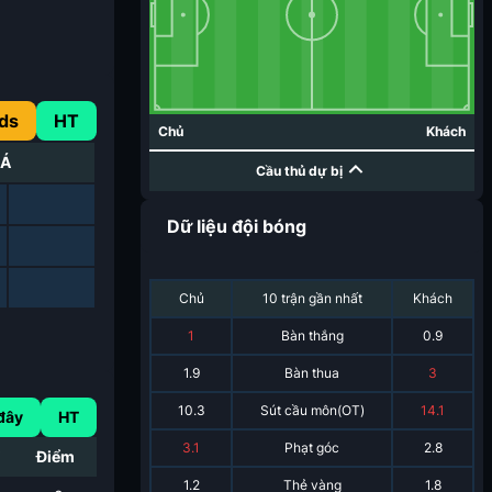
ds
HT
Chủ
Khách
 Á
Cầu thủ dự bị
Dữ liệu đội bóng
Chủ
10 trận gần nhất
Khách
1
Bàn thắng
0.9
1.9
Bàn thua
3
10.3
Sút cầu môn(OT)
14.1
đây
HT
3.1
Phạt góc
2.8
i
Điểm
1.2
Thẻ vàng
1.8