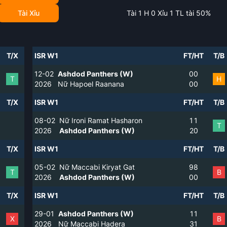
Tài Xỉu
Tài
1
H
0
Xỉu
1
TL tài
50
%
T/X
ISR W1
FT/HT
T/B
12-02
Ashdod Panthers (W)
0
0
T
H
2026
Nữ Hapoel Raanana
0
0
T/X
ISR W1
FT/HT
T/B
08-02
Nữ Ironi Ramat Hasharon
1
1
T
2026
Ashdod Panthers (W)
2
0
T/X
ISR W1
FT/HT
T/B
05-02
Nữ Maccabi Kiryat Gat
9
8
T
B
2026
Ashdod Panthers (W)
0
0
T/X
ISR W1
FT/HT
T/B
29-01
Ashdod Panthers (W)
1
1
X
B
2026
Nữ Maccabi Hadera
3
1