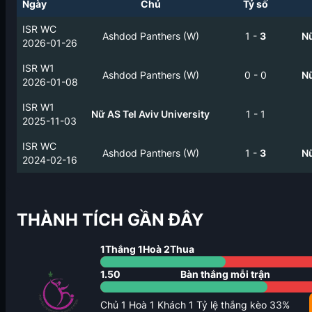
Ngày
Chủ
Tỷ số
ISR WC
Ashdod Panthers (W)
1
-
3
Nữ
2026-01-26
ISR W1
Ashdod Panthers (W)
0
-
0
Nữ
2026-01-08
ISR W1
Nữ AS Tel Aviv University
1
-
1
2025-11-03
ISR WC
Ashdod Panthers (W)
1
-
3
Nữ
2024-02-16
THÀNH TÍCH GẦN ĐÂY
1
Thắng
1
Hoà
2
Thua
1.50
Bàn thắng mỗi trận
Chủ
1
Hoà
1
Khách
1
Tỷ lệ thắng kèo
33
%