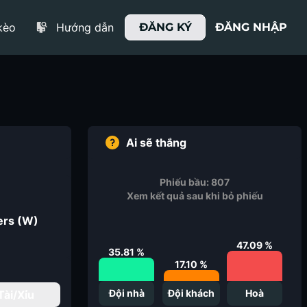
kèo
Hướng dẫn
ĐĂNG KÝ
ĐĂNG NHẬP
Ai sẽ thắng
Phiếu bầu:
807
Xem kết quả sau khi bỏ phiếu
ers (W)
47.09
%
35.81
%
17.10
%
Đội nhà
Đội khách
Hoà
Tài/Xỉu