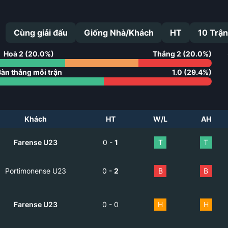
Cùng giải đấu
Giống Nhà/Khách
HT
10
Trận
Hoà
2
(
20.0
%)
Thắng
2
(
20.0
%)
àn thắng mỗi trận
1.0
(
29.4
%)
Khách
HT
W/L
AH
Farense U23
0
-
1
T
T
Portimonense U23
0
-
2
B
B
Farense U23
0
-
0
H
H