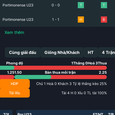
Portimonense U23
0
-
0
T
T
Portimonense U23
1
-
1
H
B
Xem thêm
Cùng giải đấu
Giống Nhà/Khách
HT
4
Trận
Phong độ
1
Thắng
0
Hoà
3
Thua
1.25
1.50
Bàn thua mỗi trận
2.25
HDP
Chủ
1
Hoà
0
Khách
3
Tỷ lệ thắng kèo
25
%
Tài Xỉu
Tài
4
H
0
Xỉu
0
TL tài
100
%
T/X
Por U23
FT/HT
T/B