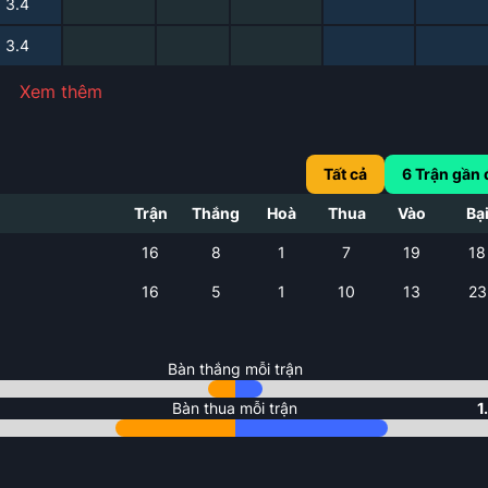
3.4
3.4
Xem thêm
Tất cả
6
Trận gần 
Trận
Thắng
Hoà
Thua
Vào
Bạ
16
8
1
7
19
18
16
5
1
10
13
23
Bàn thắng mỗi trận
Bàn thua mỗi trận
1