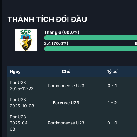
THÀNH TÍCH ĐỐI ĐẦU
Thắng
6
(
60.0
%)
2.4
(
70.6
%)
B
Ngày
Chủ
Tỷ số
Por U23
Portimonense U23
0
-
1
2025-12-22
Por U23
Farense U23
1
-
2
2025-10-08
Por U23
2025-04-
Portimonense U23
0
-
0
08