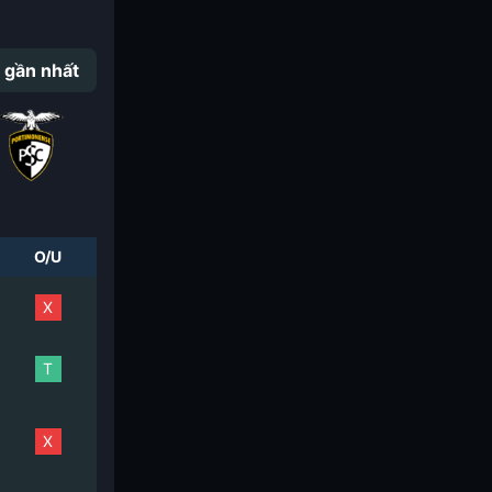
 gần nhất
O/U
X
T
X