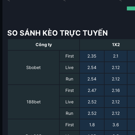
SO SÁNH KÈO TRỰC TUYẾN
Công ty
1X2
First
2.35
2.1
Sbobet
Live
2.54
2.12
Run
2.54
2.12
First
2.47
2.16
188bet
Live
2.52
2.12
Run
2.52
2.12
First
1.8
3.6