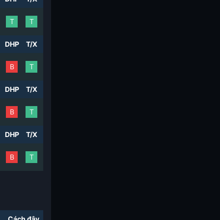
T
T
DHP
T/X
B
T
DHP
T/X
B
T
DHP
T/X
B
T
Cách đây