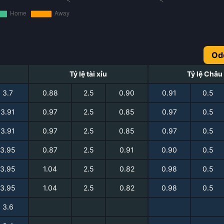
Od
Tỷ lệ tài xỉu
Tỷ lệ Châu
3.7
0.88
2.5
0.90
0.91
0.5
3.91
0.97
2.5
0.85
0.97
0.5
3.91
0.97
2.5
0.85
0.97
0.5
3.95
0.87
2.5
0.91
0.90
0.5
3.95
1.04
2.5
0.82
0.98
0.5
3.95
1.04
2.5
0.82
0.98
0.5
3.6