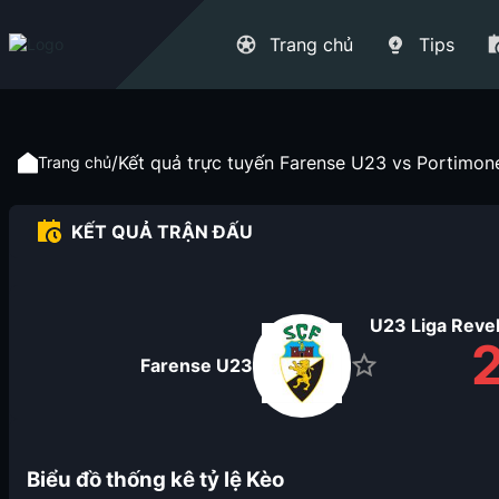
Trang chủ
Tips
/
Kết quả trực tuyến Farense U23 vs Portimon
Trang chủ
KẾT QUẢ TRẬN ĐẤU
U23 Liga Reve
Farense U23
Biểu đồ thống kê tỷ lệ Kèo