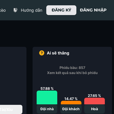
kèo
Hướng dẫn
ĐĂNG KÝ
ĐĂNG NHẬP
Ai sẽ thắng
Phiếu bầu:
857
Xem kết quả sau khi bỏ phiếu
57.88
%
27.65
%
14.47
%
Đội nhà
Đội khách
Hoà
Tài/Xỉu