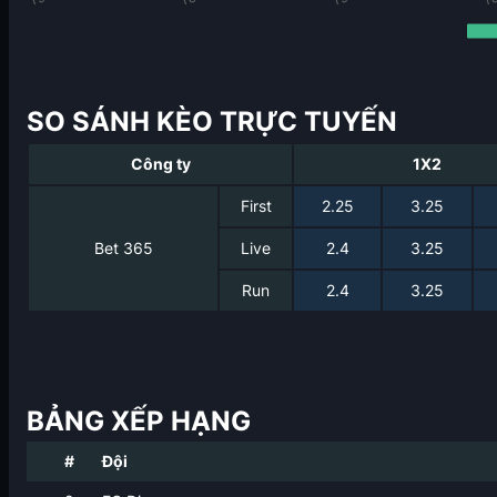
SO SÁNH KÈO TRỰC TUYẾN
Công ty
1X2
First
2.25
3.25
Bet 365
Live
2.4
3.25
Run
2.4
3.25
BẢNG XẾP HẠNG
#
Đội