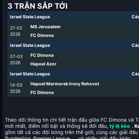
3 TRẬN SẮP TỚI
Israel State League
Các
MS Jerusalem
27-02
2026
FC Dimona
Israel State League
Các
FC Dimona
07-03
2026
Hapoel Azor
Israel State League
Các
Hapoel Marmorek Irony Rehovot
14-03
2026
FC Dimona
Theo dõi thông tin chi tiết trận đấu giữa FC Dimona và Tz
mới nhất, điểm nổi bật và thống kê đối đầu,
tỷ lệ kèo
.
K
gồm tất cả các đội bóng trên thế giới, cùng các giải đ
Bundesliga, Premier League,… và nhiều giải đấu khác.