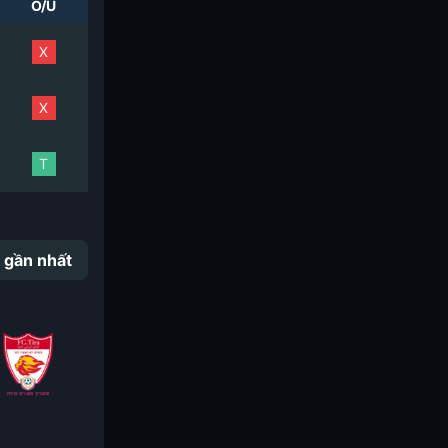
O/U
X
X
T
 gần nhất