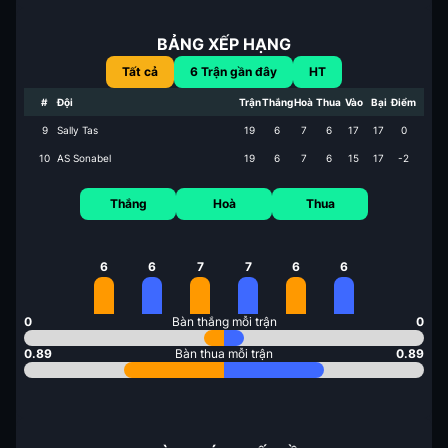
BẢNG XẾP HẠNG
Tất cả
6
Trận gần đây
HT
#
Đội
Trận
Thắng
Hoà
Thua
Vào
Bại
Điểm
9
Sally Tas
19
6
7
6
17
17
0
10
AS Sonabel
19
6
7
6
15
17
-2
Thắng
Hoà
Thua
6
6
7
7
6
6
0
Bàn thắng mỗi trận
0
0.89
Bàn thua mỗi trận
0.89