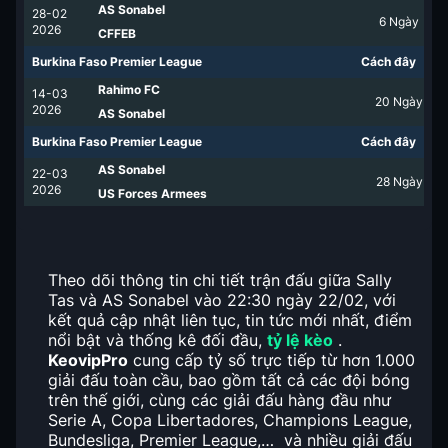
AS Sonabel
28-02
6
Ngày
2026
CFFEB
Burkina Faso Premier League
Cách đây
Rahimo FC
14-03
20
Ngày
2026
AS Sonabel
Burkina Faso Premier League
Cách đây
AS Sonabel
22-03
28
Ngày
2026
US Forces Armees
Theo dõi thông tin chi tiết trận đấu giữa Sally
Tas và AS Sonabel vào 22:30 ngày 22/02, với
kết quả cập nhật liên tục, tin tức mới nhất, điểm
nổi bật và thống kê đối đầu,
tỷ lệ kèo
.
KeovipPro
cung cấp tỷ số trực tiếp từ hơn 1.000
giải đấu toàn cầu, bao gồm tất cả các đội bóng
trên thế giới, cùng các giải đấu hàng đầu như
Serie A, Copa Libertadores, Champions League,
Bundesliga, Premier League,… và nhiều giải đấu