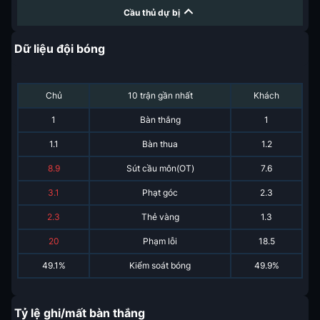
Cầu thủ dự bị
Dữ liệu đội bóng
Chủ
10 trận gần nhất
Khách
1
Bàn thắng
1
1.1
Bàn thua
1.2
8.9
Sút cầu môn(OT)
7.6
3.1
Phạt góc
2.3
2.3
Thẻ vàng
1.3
20
Phạm lỗi
18.5
49.1%
Kiểm soát bóng
49.9%
Tỷ lệ ghi/mất bàn thắng