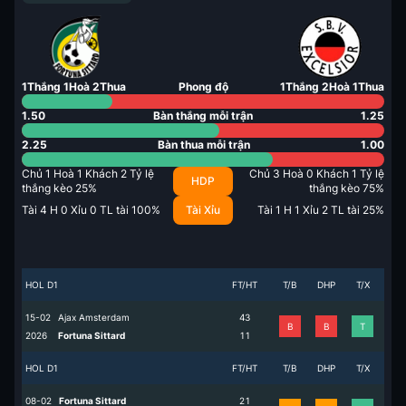
1
Thắng
1
Hoà
2
Thua
Phong độ
1
Thắng
2
Hoà
1
Thua
1.50
Bàn thắng mỗi trận
1.25
2.25
Bàn thua mỗi trận
1.00
Chủ
1
Hoà
1
Khách
2
Tỷ lệ
Chủ
3
Hoà
0
Khách
1
Tỷ lệ
HDP
thắng kèo
25
%
thắng kèo
75
%
Tài
4
H
0
Xỉu
0
TL tài
100
%
Tài Xỉu
Tài
1
H
1
Xỉu
2
TL tài
25
%
HOL D1
FT/HT
T/B
DHP
T/X
15-02
Ajax Amsterdam
4
3
B
B
T
2026
Fortuna Sittard
1
1
HOL D1
FT/HT
T/B
DHP
T/X
08-02
Fortuna Sittard
2
1