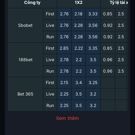
Công ty
1X2
Tỷ lệ tài xỉu
First
2.76
2.18
3.33
0.85
2.5
1.
Sbobet
Live
2.76
2.28
3.56
0.92
2.5
0.
Run
2.76
2.28
3.56
0.92
2.5
0.
First
2.85
2.22
3.35
0.85
2.5
1.
188bet
Live
2.78
2.2
3.5
0.96
2.5
0.
Run
2.78
2.2
3.5
0.96
2.5
0.
First
2.15
3.4
3.25
Bet 365
Live
2.25
3.5
3.2
Run
2.25
3.5
3.2
Xem thêm