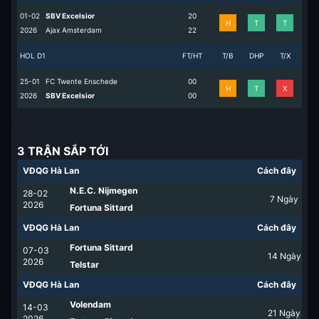
01-02
SBV Excelsior
2
0
H
T
T
2026
Ajax Amsterdam
2
2
HOL D1
FT/HT
T/B
DHP
T/X
25-01
FC Twente Enschede
0
0
H
T
X
2026
SBV Excelsior
0
0
3 TRẬN SẮP TỚI
VĐQG Hà Lan
Cách đây
N.E.C. Nijmegen
28-02
7
Ngày
2026
Fortuna Sittard
VĐQG Hà Lan
Cách đây
Fortuna Sittard
07-03
14
Ngày
2026
Telstar
VĐQG Hà Lan
Cách đây
Volendam
14-03
21
Ngày
2026