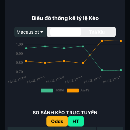
Biểu đồ thống kê tỷ lệ Kèo
Macauslot
Handicap
Tài/Xỉu
SO SÁNH KÈO TRỰC TUYẾN
Odds
HT