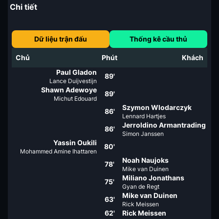
Chi tiết
Dữ liệu trận đấu
Thống kê cầu thủ
Chủ
Phút
Khách
Paul Gladon
89'
Lance Duijvestijn
Shawn Adewoye
89'
Michut Edouard
Szymon Wlodarczyk
86'
Lennard Hartjes
Jerroldino Armantrading
86'
Simon Janssen
Yassin Oukili
80'
Mohammed Amine Ihattaren
Noah Naujoks
78'
Mike van Duinen
Miliano Jonathans
75'
Gyan de Regt
Mike van Duinen
63'
Rick Meissen
62'
Rick Meissen