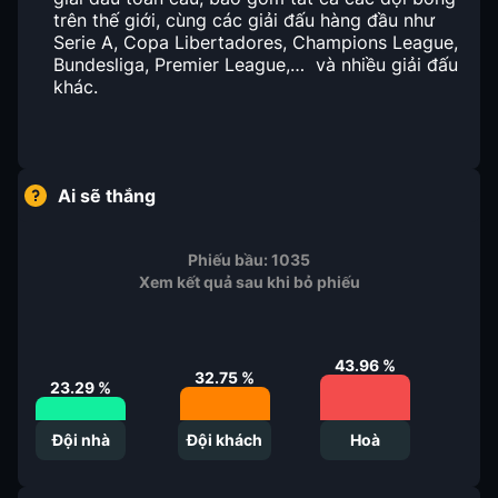
trên thế giới, cùng các giải đấu hàng đầu như
Serie A, Copa Libertadores, Champions League,
Bundesliga, Premier League,… và nhiều giải đấu
khác.
Ai sẽ thắng
Phiếu bầu:
1035
Xem kết quả sau khi bỏ phiếu
43.96
%
32.75
%
23.29
%
Đội nhà
Đội khách
Hoà