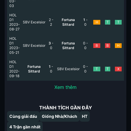
03-
03
HOL
D1
2
-
Fortuna
1
-
SBV Excelsior
H
T
T
2023-
2
Sittard
0
08-27
HOL
D1
3
-
Fortuna
0
-
SBV Excelsior
B
B
H
2023-
0
Sittard
0
05-21
HOL
D1
Fortuna
1
-
0
-
SBV Excelsior
T
T
X
2022-
Sittard
0
0
09-18
Xem thêm
THÀNH TÍCH GẦN ĐÂY
Cùng giải đấu
Giống Nhà/Khách
HT
4
Trận gần nhất