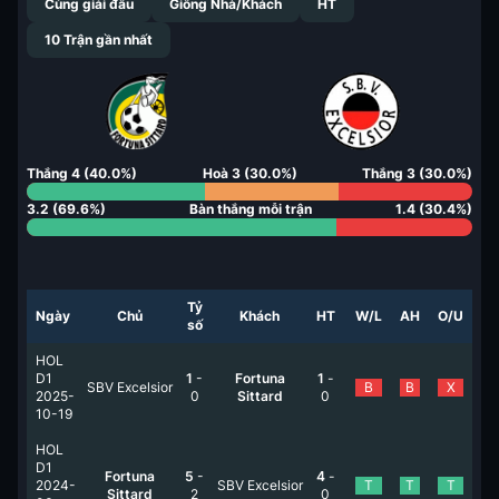
Cùng giải đấu
Giống Nhà/Khách
HT
10
Trận gần nhất
Thắng
4
(
40.0
%)
Hoà
3
(
30.0
%)
Thắng
3
(
30.0
%)
3.2
(
69.6
%)
Bàn thắng mỗi trận
1.4
(
30.4
%)
Tỷ
Ngày
Chủ
Khách
HT
W/L
AH
O/U
số
HOL
D1
1
-
Fortuna
1
-
SBV Excelsior
B
B
X
2025-
0
Sittard
0
10-19
HOL
D1
Fortuna
5
-
4
-
2024-
SBV Excelsior
T
T
T
Sittard
2
0