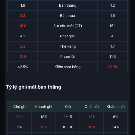
1.6
Bàn thắng
1.2
2.3
Bàn thua
1.5
16.8
Sút cầu môn(OT)
15.1
4.1
Phạt góc
4
2.2
Thẻ vàng
1.7
12.8
Phạm lỗi
11.5
42.5%
Kiểm soát bóng
45.9%
Tỷ lệ ghi/mất bàn thắng
Chủ ghi
Khách ghi
Giờ
Chủ mất
Khách mất
22
%
18
%
1~15
13
%
8
%
2
%
15
%
16~30
20
%
14
%