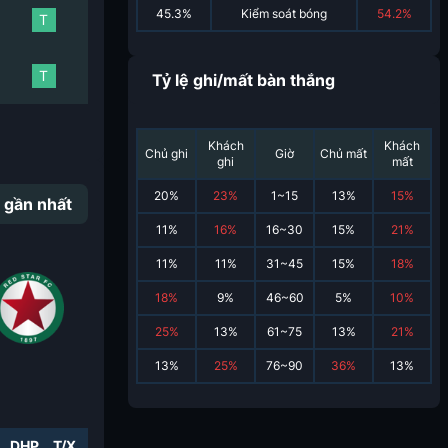
45.3%
Kiểm soát bóng
54.2%
T
T
Tỷ lệ ghi/mất bàn thắng
Khách
Khách
Chủ ghi
Giờ
Chủ mất
ghi
mất
20
%
23
%
1~15
13
%
15
%
 gần nhất
11
%
16
%
16~30
15
%
21
%
11
%
11
%
31~45
15
%
18
%
18
%
9
%
46~60
5
%
10
%
25
%
13
%
61~75
13
%
21
%
13
%
25
%
76~90
36
%
13
%
DHP
T/X