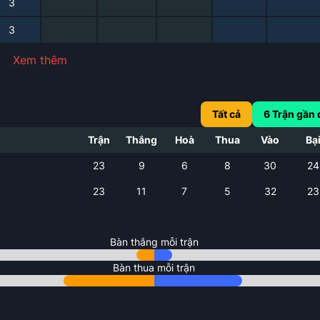
3
3
Xem thêm
Tất cả
6
Trận gần 
Trận
Thắng
Hoà
Thua
Vào
Bạ
23
9
6
8
30
24
23
11
7
5
32
23
Bàn thắng mỗi trận
Bàn thua mỗi trận