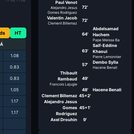
Paul Venot
72'
Alejandro Jesus
Gomes Rodriguez
Valentin Jacob
72'
Clement Billemaz
Abdelsamad
ds
HT
64'
Hachem
Pape Meissa Ba
 Á
Saif-Eddine
63'
Khaoui
1.08
Pierre Lemonnier
Dembo Sylla
57'
0.83
Hacene Benali
Thibault
49'
0.83
Rambaud
Francois Lajugie
48'
Hacene Benali
1.05
Clement Billemaz
45+2'
1.17
Alejandro Jesus
Gomes
45+1'
1.17
Rodriguez
Axel Drouhin
9'