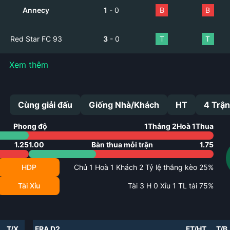
Annecy
1
-
0
B
B
Red Star FC 93
3
-
0
T
T
Xem thêm
Cùng giải đấu
Giống Nhà/Khách
HT
4
Trận
Phong độ
1
Thắng
2
Hoà
1
Thua
1.25
1.00
Bàn thua mỗi trận
1.75
HDP
Chủ
1
Hoà
1
Khách
2
Tỷ lệ thắng kèo
25
%
Tài Xỉu
Tài
3
H
0
Xỉu
1
TL tài
75
%
T/X
FRA D2
FT/HT
T/B