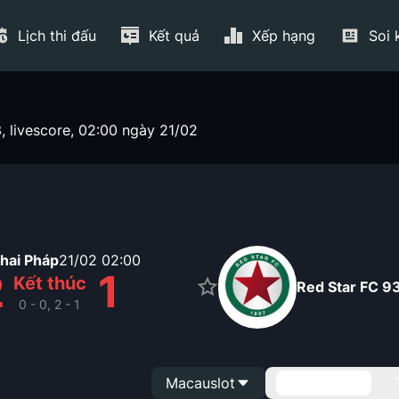
Lịch thi đấu
Kết quả
Xếp hạng
Soi 
, livescore, 02:00 ngày 21/02
hai Pháp
21/02
02:00
2
1
Kết thúc
Red Star FC 9
0 - 0, 2 - 1
Macauslot
Handicap