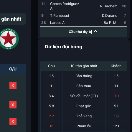
11
Gomes Rodriguez
R.Hachem
98
A.
9
T.Rambaud
D.Durand
7
 gần nhất
28
Larose A.
Ba P. M.
9
Cầu thủ dự bị
Dữ liệu đội bóng
Chủ
10 trận gần nhất
Khách
O/U
1.5
Bàn thắng
1.5
X
1
Bàn thua
1.1
8.4
Sút cầu môn(OT)
9.9
X
5.8
Phạt góc
5.1
2.2
Thẻ vàng
1.8
X
16
Phạm lỗi
12.1