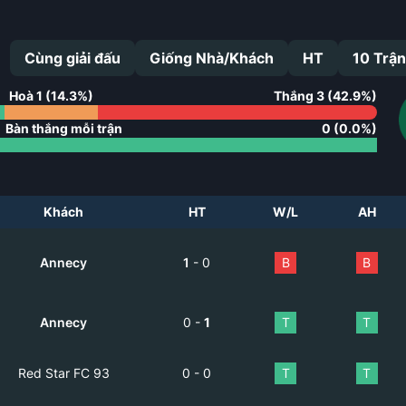
Cùng giải đấu
Giống Nhà/Khách
HT
10
Trận
Hoà
1
(
14.3
%)
Thắng
3
(
42.9
%)
Bàn thắng mỗi trận
0
(
0.0
%)
Khách
HT
W/L
AH
Annecy
1
-
0
B
B
Annecy
0
-
1
T
T
Red Star FC 93
0
-
0
T
T