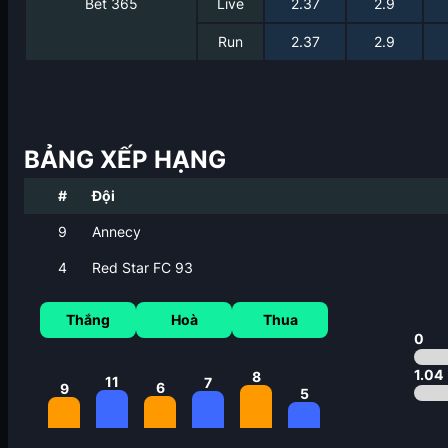
Bet 365
Live
2.37
2.9
Run
2.37
2.9
BẢNG XẾP HẠNG
#
Đội
9
Annecy
4
Red Star FC 93
Thắng
Hoà
Thua
0
1.04
8
11
7
6
9
5