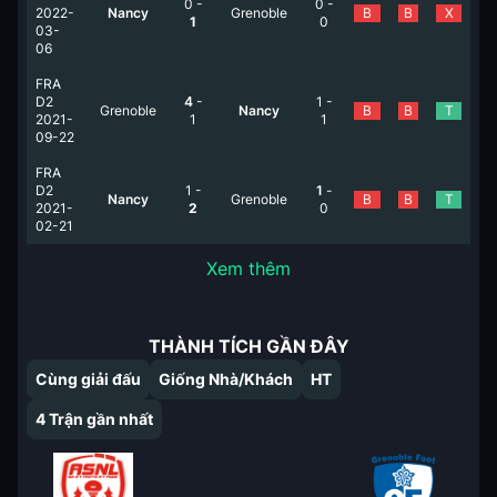
0
-
0
-
2022-
Nancy
Grenoble
B
B
X
1
0
03-
06
FRA
D2
4
-
1
-
Grenoble
Nancy
B
B
T
2021-
1
1
09-22
FRA
D2
1
-
1
-
Nancy
Grenoble
B
B
T
2021-
2
0
02-21
Xem thêm
THÀNH TÍCH GẦN ĐÂY
Cùng giải đấu
Giống Nhà/Khách
HT
4
Trận gần nhất