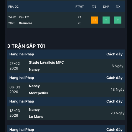
FRA D2
FT/HT
T/B
DHP
T/X
24-01
Pau FC
2
1
H
T
T
2026
Grenoble
2
0
3 TRẬN SẮP TỚI
Hạng hai Pháp
Cách đây
Stade Lavallois MFC
27-02
6
Ngày
2026
Nancy
Hạng hai Pháp
Cách đây
Nancy
06-03
13
Ngày
2026
Montpellier
Hạng hai Pháp
Cách đây
Nancy
13-03
20
Ngày
2026
Le Mans
Hạng hai Pháp
Cách đây