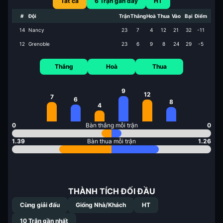
Tất cả
6
Trận gần đây
HT
#
Đội
Trận
Thắng
Hoà
Thua
Vào
Bại
Điểm
14
Nancy
23
7
4
12
21
32
-11
12
Grenoble
23
6
9
8
24
29
-5
Thắng
Hoà
Thua
9
12
7
6
8
4
0
Bàn thắng mỗi trận
0
1.39
Bàn thua mỗi trận
1.26
THÀNH TÍCH ĐỐI ĐẦU
Cùng giải đấu
Giống Nhà/Khách
HT
10
Trận gần nhất