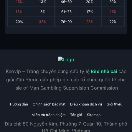
15
%
13
%
46~60
20
%
20
%
13
%
8
%
61~75
17
%
25
%
20
%
33
%
76~90
26
%
22
%
Keovip – Trang chuyên cung cấp tỷ lệ
kèo nhà cái
các
giải đấu. Được cấp phép bởi các tổ chức quốc tế như
Isle of Man Gambling Supervision Commission
Hướng dẫn
Chính sách bảo mật
Điều khoản dịch vụ
Giới thiệu
Miễn trừ trách nhiệm
Tác giả
Sitemap
Địa chỉ:
80 Nguyễn Kim, Phường 7, Quận 10, Thành phố
Hồ Chí Minh, Vietnam