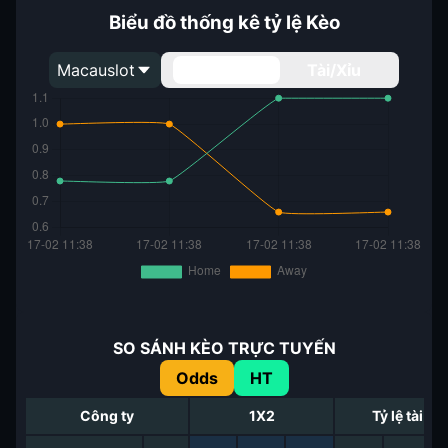
Biểu đồ thống kê tỷ lệ Kèo
Macauslot
Handicap
Tài/Xỉu
SO SÁNH KÈO TRỰC TUYẾN
Odds
HT
Công ty
1X2
Tỷ lệ tài xỉu