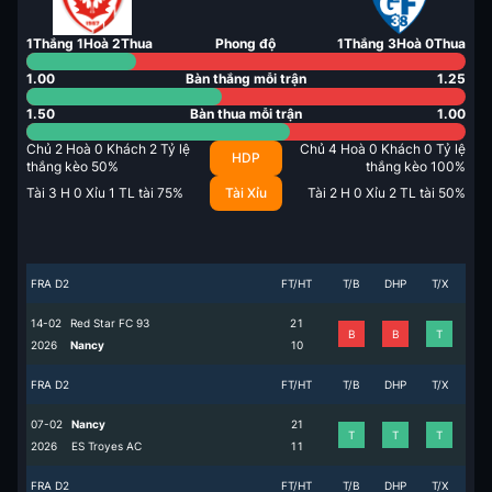
1
Thắng
1
Hoà
2
Thua
Phong độ
1
Thắng
3
Hoà
0
Thua
1.00
Bàn thắng mỗi trận
1.25
1.50
Bàn thua mỗi trận
1.00
Chủ
2
Hoà
0
Khách
2
Tỷ lệ
Chủ
4
Hoà
0
Khách
0
Tỷ lệ
HDP
thắng kèo
50
%
thắng kèo
100
%
Tài
3
H
0
Xỉu
1
TL tài
75
%
Tài Xỉu
Tài
2
H
0
Xỉu
2
TL tài
50
%
FRA D2
FT/HT
T/B
DHP
T/X
14-02
Red Star FC 93
2
1
B
B
T
2026
Nancy
1
0
FRA D2
FT/HT
T/B
DHP
T/X
07-02
Nancy
2
1
T
T
T
2026
ES Troyes AC
1
1
FRA D2
FT/HT
T/B
DHP
T/X