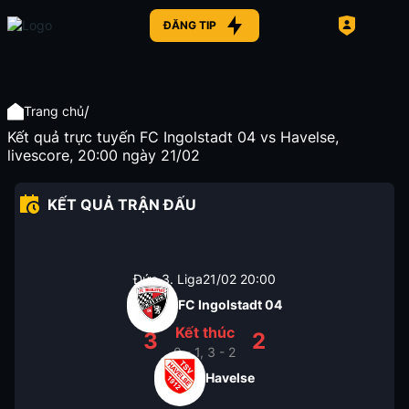
ĐĂNG TIP
/
Trang chủ
Kết quả trực tuyến FC Ingolstadt 04 vs Havelse,
livescore, 20:00 ngày 21/02
KẾT QUẢ TRẬN ĐẤU
Đức 3. Liga
21/02
20:00
FC Ingolstadt 04
Kết thúc
3
2
0 - 1, 3 - 2
Havelse