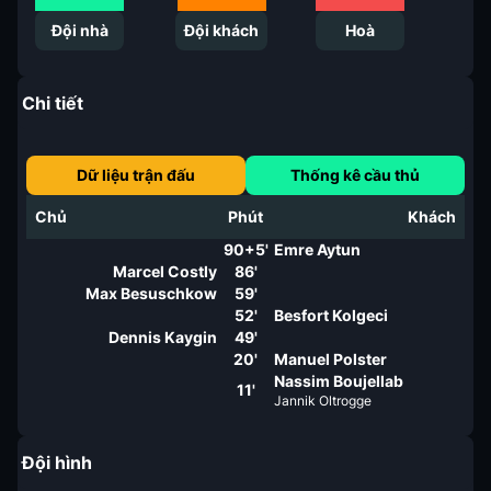
Đội nhà
Đội khách
Hoà
Chi tiết
Dữ liệu trận đấu
Thống kê cầu thủ
Chủ
Phút
Khách
90+5'
Emre Aytun
Marcel Costly
86'
Max Besuschkow
59'
52'
Besfort Kolgeci
Dennis Kaygin
49'
20'
Manuel Polster
Nassim Boujellab
11'
Jannik Oltrogge
Đội hình