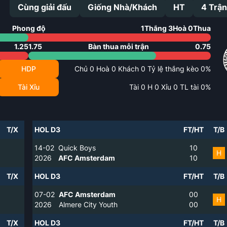
Cùng giải đấu
Giống Nhà/Khách
HT
4
Trận
Phong độ
1
Thắng
3
Hoà
0
Thua
1.25
1.75
Bàn thua mỗi trận
0.75
HDP
Chủ
0
Hoà
0
Khách
0
Tỷ lệ thắng kèo
0
%
Tài Xỉu
Tài
0
H
0
Xỉu
0
TL tài
0
%
T/X
HOL D3
FT/HT
T/B
14-02
Quick Boys
1
0
H
2026
AFC Amsterdam
1
0
T/X
HOL D3
FT/HT
T/B
07-02
AFC Amsterdam
0
0
H
2026
Almere City Youth
0
0
T/X
HOL D3
FT/HT
T/B