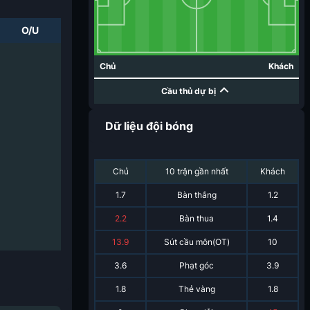
O/U
Chủ
Khách
Cầu thủ dự bị
Dữ liệu đội bóng
Chủ
10 trận gần nhất
Khách
1.7
Bàn thắng
1.2
2.2
Bàn thua
1.4
13.9
Sút cầu môn(OT)
10
3.6
Phạt góc
3.9
1.8
Thẻ vàng
1.8