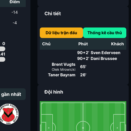
i
Điểm
-14
Chi tiết
-4
Dữ liệu trận đấu
Thống kê cầu thủ
0
Chủ
Phút
Khách
90+2'
Sven Ederveen
.41
90+2'
Dani Brussee
Brent Vugts
65'
Olek Mrowicki
Taner Bayram
26'
Đội hình
 gần nhất