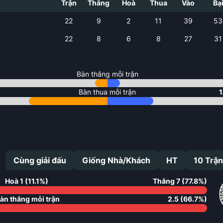
Trận
Thắng
Hoà
Thua
Vào
Bạ
22
9
2
11
39
53
22
8
6
8
27
31
Bàn thắng mỗi trận
Bàn thua mỗi trận
1
Cùng giải đấu
Giống Nhà/Khách
HT
10
Trận
Hoà
1
(
11.1
%)
Thắng
7
(
77.8
%)
àn thắng mỗi trận
2.5
(
66.7
%)