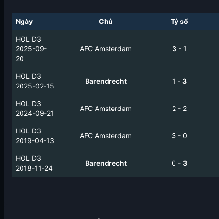
Ngày
Chủ
Tỷ số
HOL D3
2025-09-
AFC Amsterdam
3
-
1
20
HOL D3
Barendrecht
1
-
3
2025-02-15
HOL D3
AFC Amsterdam
2
-
2
2024-09-21
HOL D3
AFC Amsterdam
3
-
0
2019-04-13
HOL D3
Barendrecht
0
-
3
2018-11-24