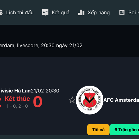
Lịch thi đấu
Kết quả
Xếp hạng
Soi 
erdam, livescore, 20:30 ngày 21/02
visie Hà Lan
21/02
20:30
2
0
Kết thúc
AFC Amsterd
1 - 0, 2 - 0
Tất cả
6
Trận gần 