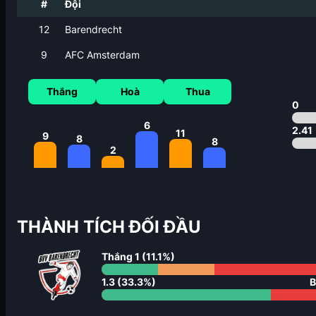
#
Đội
12
Barendrecht
9
AFC Amsterdam
Thắng
Hoà
Thua
0
6
2.41
11
9
8
8
2
THÀNH TÍCH ĐỐI ĐẦU
Thắng
1
(
11.1
%)
1.3
(
33.3
%)
B