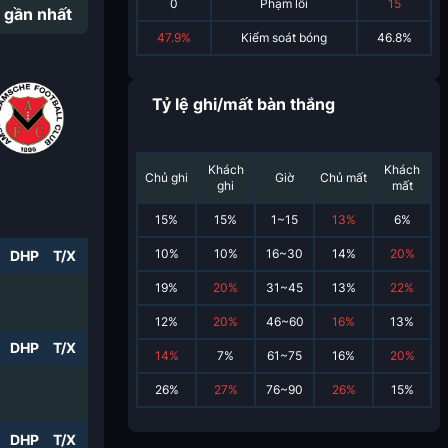
0
Phạm lỗi
15
 gần nhất
47.9%
Kiểm soát bóng
46.8%
Tỷ lệ ghi/mất bàn thắng
Khách
Khách
Chủ ghi
Giờ
Chủ mất
ghi
mất
15
%
15
%
1~15
13
%
6
%
10
%
10
%
16~30
14
%
20
%
DHP
T/X
19
%
20
%
31~45
13
%
22
%
12
%
20
%
46~60
16
%
13
%
DHP
T/X
14
%
7
%
61~75
16
%
20
%
26
%
27
%
76~90
26
%
15
%
DHP
T/X