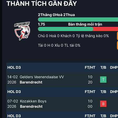
THÀNH TÍCH GẦN ĐÂY
2
Thắng
0
Hoà
2
Thua
1.75
Bàn thắng mỗi trận
Chủ
0
Hoà
0
Khách
0
Tỷ lệ thắng kèo
0
%
Tài
0
H
0
Xỉu
0
TL tài
0
%
HOL D3
FT/HT
T/B
DHP
14-02
Gelders Veenendaalse VV
1
0
T
2026
Barendrecht
2
0
HOL D3
FT/HT
T/B
DHP
07-02
Kozakken Boys
1
0
B
2026
Barendrecht
0
0
HOL D3
FT/HT
T/B
DHP