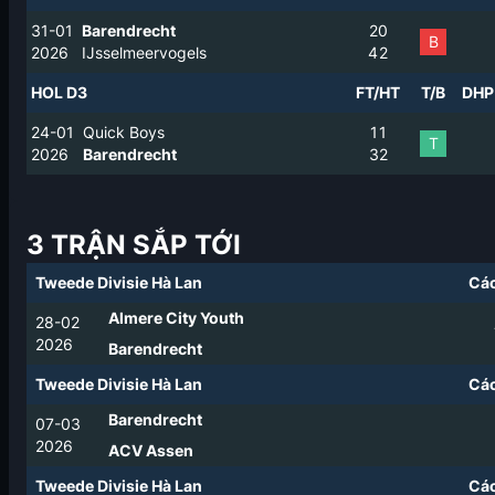
31-01
Barendrecht
2
0
B
2026
IJsselmeervogels
4
2
HOL D3
FT/HT
T/B
DHP
24-01
Quick Boys
1
1
T
2026
Barendrecht
3
2
3 TRẬN SẮP TỚI
Tweede Divisie Hà Lan
Các
Almere City Youth
28-02
2026
Barendrecht
Tweede Divisie Hà Lan
Các
Barendrecht
07-03
2026
ACV Assen
Tweede Divisie Hà Lan
Các