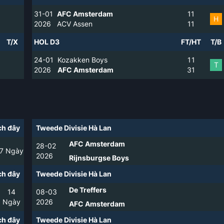
31-01
AFC Amsterdam
1
1
H
2026
ACV Assen
1
1
T/X
HOL D3
FT/HT
T/B
24-01
Kozakken Boys
1
1
T
2026
AFC Amsterdam
3
1
h đây
Tweede Divisie Hà Lan
AFC Amsterdam
28-02
7
Ngày
2026
Rijnsburgse Boys
h đây
Tweede Divisie Hà Lan
De Treffers
14
08-03
Ngày
2026
AFC Amsterdam
h đây
Tweede Divisie Hà Lan