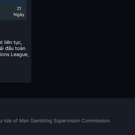
21
Ngày
 liên tục,
ải đấu toàn
pions League,
hư Isle of Man Gambling Supervision Commission