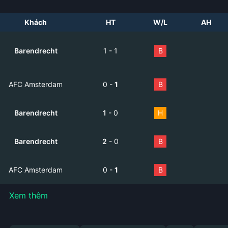
Khách
HT
W/L
AH
Barendrecht
1
-
1
B
AFC Amsterdam
0
-
1
B
Barendrecht
1
-
0
H
Barendrecht
2
-
0
B
AFC Amsterdam
0
-
1
B
Xem thêm