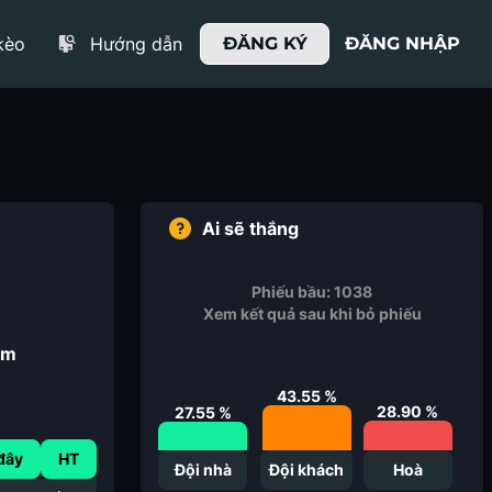
kèo
Hướng dẫn
ĐĂNG KÝ
ĐĂNG NHẬP
Ai sẽ thắng
Phiếu bầu:
1038
Xem kết quả sau khi bỏ phiếu
am
43.55
%
28.90
%
27.55
%
đây
HT
Đội nhà
Đội khách
Hoà