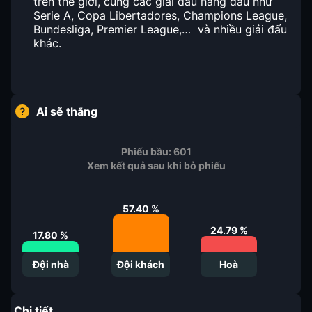
trên thế giới, cùng các giải đấu hàng đầu như
Serie A, Copa Libertadores, Champions League,
Bundesliga, Premier League,… và nhiều giải đấu
khác.
Ai sẽ thắng
Phiếu bầu:
601
Xem kết quả sau khi bỏ phiếu
57.40
%
24.79
%
17.80
%
Đội nhà
Đội khách
Hoà
Chi tiết