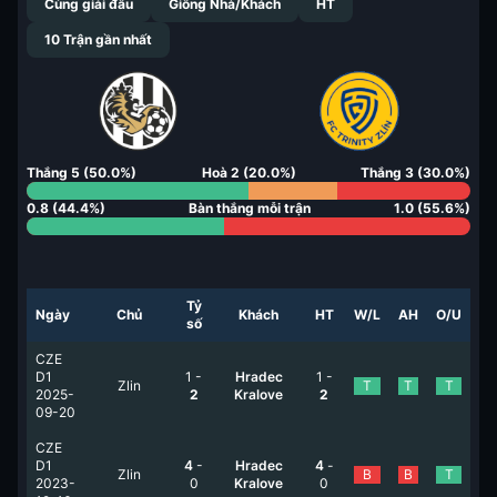
Cùng giải đấu
Giống Nhà/Khách
HT
10
Trận gần nhất
Thắng
5
(
50.0
%)
Hoà
2
(
20.0
%)
Thắng
3
(
30.0
%)
0.8
(
44.4
%)
Bàn thắng mỗi trận
1.0
(
55.6
%)
Tỷ
Ngày
Chủ
Khách
HT
W/L
AH
O/U
số
CZE
D1
1
-
Hradec
1
-
Zlin
T
T
T
2025-
2
Kralove
2
09-20
CZE
D1
4
-
Hradec
4
-
Zlin
B
B
T
2023-
0
Kralove
0