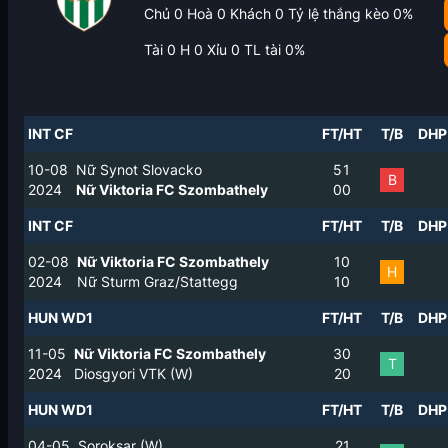
Chủ
0
Hoà
0
Khách
0
Tỷ lệ thắng kèo
0
%
Tài
0
H
0
Xỉu
0
TL tài
0
%
INT CF
FT/HT
T/B
DHP
10-08
Nữ Synot Slovacko
5
1
B
2024
Nữ Viktoria FC Szombathely
0
0
INT CF
FT/HT
T/B
DHP
02-08
Nữ Viktoria FC Szombathely
1
0
H
2024
Nữ Sturm Graz/Stattegg
1
0
HUN WD1
FT/HT
T/B
DHP
11-05
Nữ Viktoria FC Szombathely
3
0
T
2024
Diosgyori VTK (W)
2
0
HUN WD1
FT/HT
T/B
DHP
04-05
Soroksar (W)
2
1