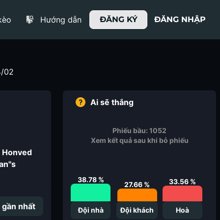
kèo
Hướng dẫn
ĐĂNG KÝ
ĐĂNG NHẬP
4/02
Ai sẽ thắng
Phiếu bầu:
1052
Xem kết quả sau khi bỏ phiếu
 Honved
n"s
38.78
%
33.56
%
27.66
%
 gần nhất
Đội nhà
Đội khách
Hoà