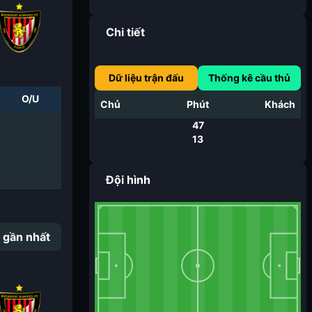
Chi tiết
Dữ liệu trận đấu
Thống kê cầu thủ
O/U
Chủ
Phút
Khách
47
13
Đội hình
 gần nhất