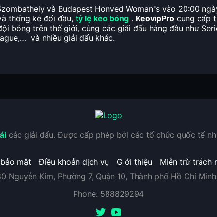
FC Szombathely và Budapest Honved Woman"s vào 20:00 ngày
 và thống kê đối đầu,
tỷ lệ kèo bóng
.
KeovipPro
cung cấp t
đội bóng trên thế giới, cùng các giải đấu hàng đầu như Ser
ague,… và nhiều giải đấu khác.
ái
các giải đấu. Được cấp phép bởi các tổ chức quốc tế n
 bảo mật
Điều khoản dịch vụ
Giới thiệu
Miễn trừ trách 
80 Nguyễn Kim, Phường 7, Quận 10, Thành phố Hồ Chí Minh
Phone:
588829294