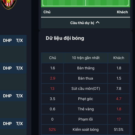
Chủ
Khách
Cầu thủ dự bị
Dữ liệu đội bóng
DHP
T/X
Chủ
10 trận gần nhất
Khách
DHP
T/X
1.6
Bàn thắng
1.8
2.9
Bàn thua
1.5
13
Sút cầu môn(OT)
7.8
DHP
T/X
3.5
Phạt góc
4.7
0.6
Thẻ vàng
1.8
0
Phạm lỗi
17
DHP
T/X
52%
Kiểm soát bóng
51.5%