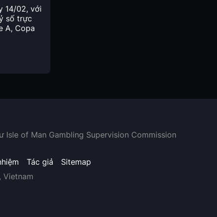
 14/02, với
ỷ số trực
ie A, Copa
hư Isle of Man Gambling Supervision Commission
nhiệm
Tác giả
Sitemap
, Vietnam