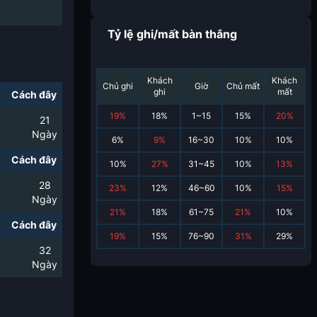
Tỷ lệ ghi/mất bàn thắng
Khách
Khách
Chủ ghi
Giờ
Chủ mất
ghi
mất
Cách đây
19
%
18
%
1~15
15
%
20
%
21
Ngày
6
%
9
%
16~30
10
%
10
%
Cách đây
10
%
27
%
31~45
10
%
13
%
28
23
%
12
%
46~60
10
%
15
%
Ngày
21
%
18
%
61~75
21
%
10
%
Cách đây
19
%
15
%
76~90
31
%
29
%
32
Ngày