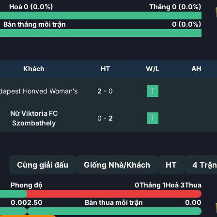
Hoà
0
(
0.0
%)
Thắng
0
(
0.0
%)
Bàn thắng mỗi trận
0
(
0.0
%)
Khách
HT
W/L
AH
dapest Honved Woman's
2
-
0
T
Nữ Viktoria FC
0
-
2
T
Szombathely
Cùng giải đấu
Giống Nhà/Khách
HT
4
Trận
Phong độ
0
Thắng
1
Hoà
3
Thua
0.00
2.50
Bàn thua mỗi trận
0.00