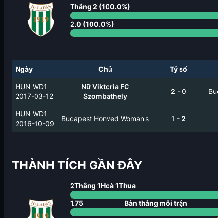
Thắng
2
(
100.0
%)
2.0
(
100.0
%)
Ngày
Chủ
Tỷ số
HUN WD1
Nữ Viktoria FC
2
-
0
Bu
2017-03-12
Szombathely
HUN WD1
Budapest Honved Woman's
1
-
2
2016-10-09
THÀNH TÍCH GẦN ĐÂY
2
Thắng
1
Hoà
1
Thua
1.75
Bàn thắng mỗi trận