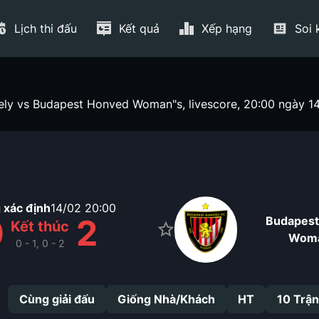
Lịch thi đấu
Kết quả
Xếp hạng
Soi 
ely vs Budapest Honved Woman"s, livescore, 20:00 ngày 1
 xác định
14/02
20:00
0
2
Budapest
Kết thúc
Woma
0 - 1, 0 - 2
Cùng giải đấu
Giống Nhà/Khách
HT
10
Trận