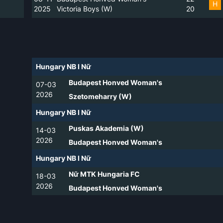
H
2025
Victoria Boys (W)
2
0
Hungary NB I Nữ
Budapest Honved Woman's
07-03
2026
Szetomeharry (W)
Hungary NB I Nữ
Puskas Akademia (W)
14-03
2026
Budapest Honved Woman's
Hungary NB I Nữ
Nữ MTK Hungaria FC
18-03
2026
Budapest Honved Woman's