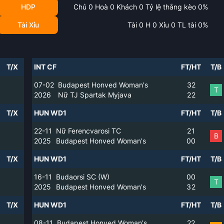
HDP
Chủ
0
Hoà
0
Khách
0
Tỷ lệ thắng kèo
0
%
Tài Xỉu
Tài
0
H
0
Xỉu
0
TL tài
0
%
T/X
INT CF
FT/HT
T/B
07-02
Budapest Honved Woman's
3
2
T
2026
Nữ TJ Spartak Myjava
2
2
T/X
HUN WD1
FT/HT
T/B
22-11
Nữ Ferencvarosi TC
2
1
B
2025
Budapest Honved Woman's
0
0
T/X
HUN WD1
FT/HT
T/B
16-11
Budaorsi SC (W)
0
0
T
2025
Budapest Honved Woman's
3
2
T/X
HUN WD1
FT/HT
T/B
08-11
Budapest Honved Woman's
2
2