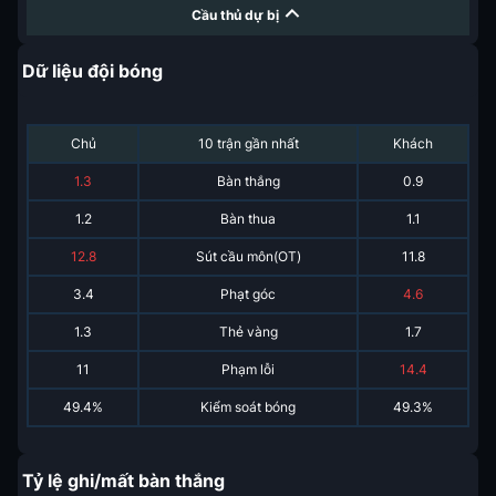
Cầu thủ dự bị
Dữ liệu đội bóng
Chủ
10 trận gần nhất
Khách
1.3
Bàn thắng
0.9
1.2
Bàn thua
1.1
12.8
Sút cầu môn(OT)
11.8
3.4
Phạt góc
4.6
1.3
Thẻ vàng
1.7
11
Phạm lỗi
14.4
49.4%
Kiểm soát bóng
49.3%
Tỷ lệ ghi/mất bàn thắng