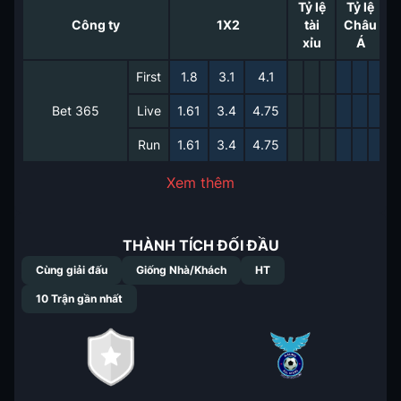
Tỷ lệ
Tỷ lệ
Công ty
1X2
tài
Châu
xỉu
Á
First
1.8
3.1
4.1
Bet 365
Live
1.61
3.4
4.75
Run
1.61
3.4
4.75
Xem thêm
THÀNH TÍCH ĐỐI ĐẦU
Cùng giải đấu
Giống Nhà/Khách
HT
10
Trận gần nhất