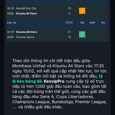
18-01
Nairobi Star City
1
0
H
2026
Kisumu All Stars
1
1
Ken-SL
FT/HT
T/B
DHP
T/X
10-01
Kisumu All Stars
2
1
T
2026
Fortune Sacco
1
0
Theo dõi thông tin chi tiết trận đấu giữa
Mombasa United và Kisumu All Stars vào 17:35
ngày 15/02, với kết quả cập nhật liên tục, tin tức
mới nhất, điểm nổi bật và thống kê đối đầu,
tỷ
lệ kèo bóng đá
.
KeovipPro
cung cấp tỷ số trực
tiếp từ hơn 1.000 giải đấu toàn cầu, bao gồm tất
cả các đội bóng trên thế giới, cùng các giải đấu
hàng đầu như Serie A, Copa Libertadores,
Champions League, Bundesliga, Premier League,
… và nhiều giải đấu khác.