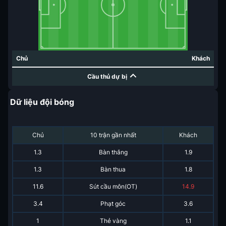
Chủ
Khách
Cầu thủ dự bị
Dữ liệu đội bóng
Chủ
10 trận gần nhất
Khách
1.3
Bàn thắng
1.9
1.3
Bàn thua
1.8
11.6
Sút cầu môn(OT)
14.9
3.4
Phạt góc
3.6
1
Thẻ vàng
1.1