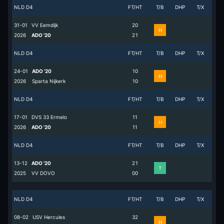
NLD D4
FT/HT
T/B
DHP
T/X
31-01
VV Eemdijk
2
0
H
2026
ADO '20
2
1
NLD D4
FT/HT
T/B
DHP
T/X
24-01
ADO '20
1
0
H
2026
Sparta Nijkerk
1
0
NLD D4
FT/HT
T/B
DHP
T/X
17-01
DVS 33 Ermelo
1
1
H
2026
ADO '20
1
1
NLD D4
FT/HT
T/B
DHP
T/X
13-12
ADO '20
2
1
T
2025
VV DOVO
0
0
NLD D4
FT/HT
T/B
DHP
T/X
08-02
USV Hercules
3
2
H