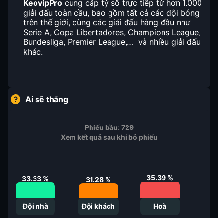
KeovipPro
cung cấp tỷ số trực tiếp từ hơn 1.000
giải đấu toàn cầu, bao gồm tất cả các đội bóng
trên thế giới, cùng các giải đấu hàng đầu như
Serie A, Copa Libertadores, Champions League,
Bundesliga, Premier League,… và nhiều giải đấu
khác.
Ai sẽ thắng
Phiếu bầu:
729
Xem kết quả sau khi bỏ phiếu
35.39
%
33.33
%
31.28
%
Đội nhà
Đội khách
Hoà