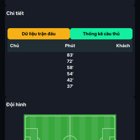
Chi tiết
Dữ liệu trận đấu
Thống kê cầu thủ
Chủ
Phút
Khách
83'
72'
58'
54'
42'
37'
Đội hình