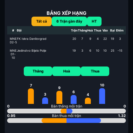
BẢNG XẾP HẠNG
Tất cả
6
Trận gần đây
HT
#
Đội
Trận
Thắng
Hoà
Thua
Vào
Bại
Điểm
MNE
FK Iskra Danilovgrad
20
7
9
4
22
19
3
D2-5
MNE
Jedinstvo Bijelo Polje
19
3
6
10
10
25
-15
D1-
10
Thắng
Hoà
Thua
10
7
9
6
3
4
0
Bàn thắng mỗi trận
0
0.95
Bàn thua mỗi trận
1.32