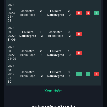
MNE
D1
Jedinstvo
2
-
FK Iskra
2
-
2023-
B
B
T
Bijelo Polje
1
Danilovgrad
0
03-
08
MNE
D1
FK Iskra
1
-
Jedinstvo
0
-
B
2022-
Danilovgrad
3
Bijelo Polje
2
11-06
MNE
D1
Jedinstvo
2
-
FK Iskra
1
-
B
2022-
Bijelo Polje
1
Danilovgrad
0
08-29
MNE
D1
Jedinstvo
0
-
FK Iskra
0
-
2017-
T
T
X
Bijelo Polje
2
Danilovgrad
1
04-
30
Xem thêm