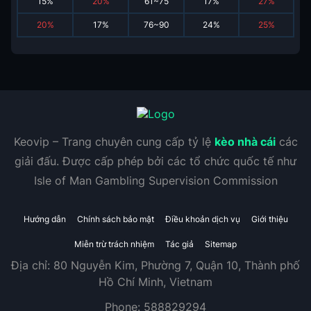
15
%
20
%
61~75
17
%
27
%
20
%
17
%
76~90
24
%
25
%
Keovip – Trang chuyên cung cấp tỷ lệ
kèo nhà cái
các
giải đấu. Được cấp phép bởi các tổ chức quốc tế như
Isle of Man Gambling Supervision Commission
Hướng dẫn
Chính sách bảo mật
Điều khoản dịch vụ
Giới thiệu
Miễn trừ trách nhiệm
Tác giả
Sitemap
Địa chỉ:
80 Nguyễn Kim, Phường 7, Quận 10, Thành phố
Hồ Chí Minh, Vietnam
Phone:
588829294