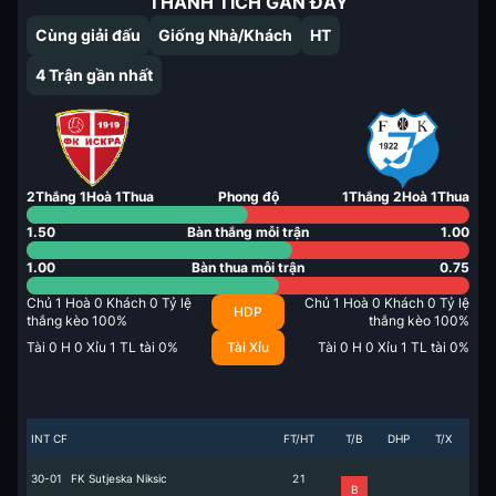
THÀNH TÍCH GẦN ĐÂY
Cùng giải đấu
Giống Nhà/Khách
HT
4
Trận gần nhất
2
Thắng
1
Hoà
1
Thua
Phong độ
1
Thắng
2
Hoà
1
Thua
1.50
Bàn thắng mỗi trận
1.00
1.00
Bàn thua mỗi trận
0.75
Chủ
1
Hoà
0
Khách
0
Tỷ lệ
Chủ
1
Hoà
0
Khách
0
Tỷ lệ
HDP
thắng kèo
100
%
thắng kèo
100
%
Tài
0
H
0
Xỉu
1
TL tài
0
%
Tài Xỉu
Tài
0
H
0
Xỉu
1
TL tài
0
%
INT CF
FT/HT
T/B
DHP
T/X
30-01
FK Sutjeska Niksic
2
1
B