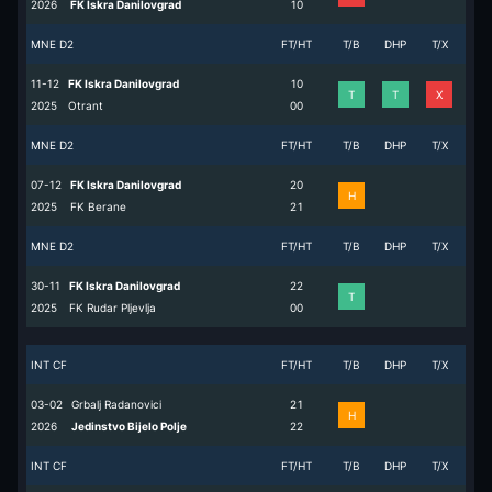
2026
FK Iskra Danilovgrad
1
0
MNE D2
FT/HT
T/B
DHP
T/X
11-12
FK Iskra Danilovgrad
1
0
T
T
X
2025
Otrant
0
0
MNE D2
FT/HT
T/B
DHP
T/X
07-12
FK Iskra Danilovgrad
2
0
H
2025
FK Berane
2
1
MNE D2
FT/HT
T/B
DHP
T/X
30-11
FK Iskra Danilovgrad
2
2
T
2025
FK Rudar Pljevlja
0
0
INT CF
FT/HT
T/B
DHP
T/X
03-02
Grbalj Radanovici
2
1
H
2026
Jedinstvo Bijelo Polje
2
2
INT CF
FT/HT
T/B
DHP
T/X