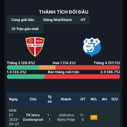
THÀNH TÍCH ĐỐI ĐẦU
Cùng giải đấu
Giống Nhà/Khách
HT
10
Trận gần nhất
Thắng
2
(
28.6
%)
Hoà
1
(
14.3
%)
Thắng
4
(
57.1
%)
1.0
(
33.3
%)
Bàn thắng mỗi trận
2.0
(
66.7
%)
Tỷ
Ngày
Chủ
Khách
HT
W/L
AH
O/U
số
MNE
D1
FK Iskra
1
-
Jedinstvo
0
-
H
2023-
Danilovgrad
1
Bijelo Polje
0
05-07