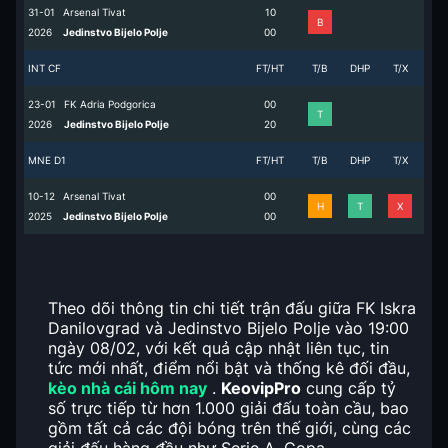
31-01
Arsenal Tivat
1
0
B
2026
Jedinstvo Bijelo Polje
0
0
INT CF
FT/HT
T/B
DHP
T/X
23-01
FK Adria Podgorica
0
0
T
2026
Jedinstvo Bijelo Polje
2
0
MNE D1
FT/HT
T/B
DHP
T/X
10-12
Arsenal Tivat
0
0
H
T
X
2025
Jedinstvo Bijelo Polje
0
0
Theo dõi thông tin chi tiết trận đấu giữa FK Iskra
Danilovgrad và Jedinstvo Bijelo Polje vào 19:00
ngày 08/02, với kết quả cập nhật liên tục, tin
tức mới nhất, điểm nổi bật và thống kê đối đầu,
kèo nhà cái hôm nay
.
KeovipPro
cung cấp tỷ
số trực tiếp từ hơn 1.000 giải đấu toàn cầu, bao
gồm tất cả các đội bóng trên thế giới, cùng các