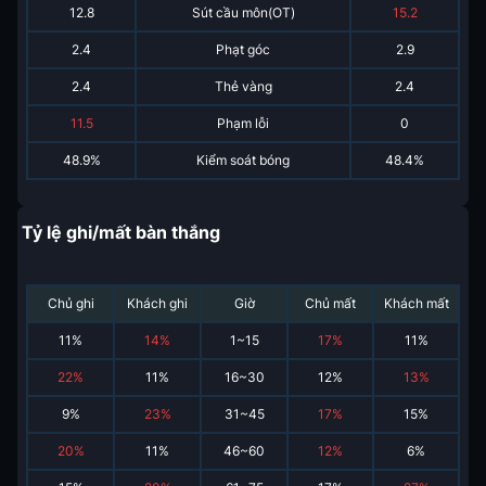
12.8
Sút cầu môn(OT)
15.2
2.4
Phạt góc
2.9
2.4
Thẻ vàng
2.4
11.5
Phạm lỗi
0
48.9%
Kiểm soát bóng
48.4%
Tỷ lệ ghi/mất bàn thắng
Chủ ghi
Khách ghi
Giờ
Chủ mất
Khách mất
11
%
14
%
1~15
17
%
11
%
22
%
11
%
16~30
12
%
13
%
9
%
23
%
31~45
17
%
15
%
20
%
11
%
46~60
12
%
6
%