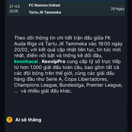
FC Nomme United
21-03
29
Ngày
2026
Tartu JK Tammeka
Theo dõi thông tin chi tiết trận đấu giữa FK
Auda Riga và Tartu JK Tammeka vào 18:00 ngày
20/02, với kết quả cập nhật liên tục, tin tức mới
nhất, điểm nổi bật và thống kê đối đầu,
keonhacai
.
KeovipPro
cung cấp tỷ số trực tiếp
từ hơn 1.000 giải đấu toàn cầu, bao gồm tất cả
các đội bóng trên thế giới, cùng các giải đấu
hàng đầu như Serie A, Copa Libertadores,
Champions League, Bundesliga, Premier League,
… và nhiều giải đấu khác.
Ai sẽ thắng