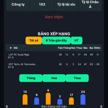
Tỷ lệ Châu
Công ty
1X2
Tỷ lệ tài xỉu
Á
Xem thêm
BẢNG XẾP HẠNG
Tất cả
6
Trận gần đây
HT
#
Đội
Trận
Thắng
Hoà
Thua
Vào
Bại
Điểm
LAT
FK Auda Riga
36
13
6
17
44
49
-5
D1-5
EST
Tartu JK Tammeka
36
9
3
24
47
83
-36
D1-8
Thắng
Hoà
Thua
6
13
24
17
9
3
0
Bàn thắng mỗi trận
0