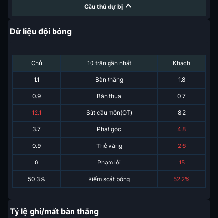
Cầu thủ dự bị
Dữ liệu đội bóng
Chủ
10 trận gần nhất
Khách
1.1
Bàn thắng
1.8
0.9
Bàn thua
0.7
12.1
Sút cầu môn(OT)
8.2
3.7
Phạt góc
4.8
0.9
Thẻ vàng
2.6
0
Phạm lỗi
15
50.3%
Kiểm soát bóng
52.2%
Tỷ lệ ghi/mất bàn thắng