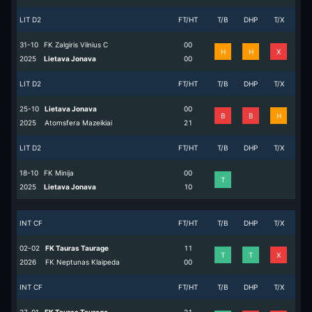
LIT D2
FT/HT
T/B
DHP
T/X
31-10
FK Zalgiris Vilnius C
0
0
H
H
X
2025
Lietava Jonava
0
0
LIT D2
FT/HT
T/B
DHP
T/X
25-10
Lietava Jonava
0
0
B
B
H
2025
Atomsfera Mazeikiai
2
1
LIT D2
FT/HT
T/B
DHP
T/X
18-10
FK Minija
0
0
T
2025
Lietava Jonava
1
0
INT CF
FT/HT
T/B
DHP
T/X
02-02
FK Tauras Taurage
1
1
T
T
X
2026
FK Neptunas Klaipeda
0
0
INT CF
FT/HT
T/B
DHP
T/X