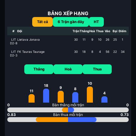
BẢNG XẾP HẠNG
Tất cả
6
Trận gần đây
HT
#
Đội
Trận
Thắng
Hoà
Thua
Vào
Bại
Điểm
LIT
Lietava Jonava
30
11
9
10
26
25
1
D2-8
LIT
FK Tauras Taurage
30
18
8
4
56
22
34
D2-3
Thắng
Hoà
Thua
10
18
9
8
11
4
0
Bàn thắng mỗi trận
0
0.83
Bàn thua mỗi trận
0.73