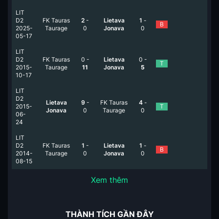
LIT
D2
FK Tauras
2
-
Lietava
1
-
B
2025-
Taurage
0
Jonava
0
05-17
LIT
D2
FK Tauras
0
-
Lietava
0
-
T
2015-
Taurage
11
Jonava
5
10-17
LIT
D2
Lietava
9
-
FK Tauras
4
-
2015-
T
Jonava
0
Taurage
0
06-
24
LIT
D2
FK Tauras
1
-
Lietava
1
-
B
2014-
Taurage
0
Jonava
0
08-15
Xem thêm
THÀNH TÍCH GẦN ĐÂY