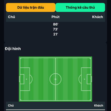
Dữ liệu trận đấu
Thống kê cầu thủ
Chủ
Phút
Khách
86'
73'
21'
Đội hình
Chủ
Khách