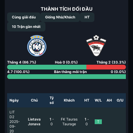
THÀNH TÍCH ĐỐI ĐẦU
Cùng giải đấu
Giống Nhà/Khách
HT
10
Trận gần nhất
Thắng
4
(
66.7
%)
Hoà
0
(
0.0
%)
Thắng
2
(
33.3
%)
4.7
(
100.0
%)
Bàn thắng mỗi trận
0
(
0.0
%)
Tỷ
Ngày
Chủ
Khách
HT
W/L
AH
O/U
số
LIT
D2
Lietava
1
-
FK Tauras
1
-
2025-
T
Jonava
0
Taurage
0
09-
20