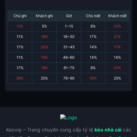
Chủ ghi
Khách ghi
Giờ
Chủ mất
Khách mất
11
%
5
%
1~15
8
%
10
%
11
%
16
%
16~30
17
%
21
%
17
%
20
%
31~45
14
%
17
%
11
%
15
%
46~60
14
%
14
%
17
%
18
%
61~75
8
%
10
%
28
%
25
%
76~90
35
%
25
%
Keovip – Trang chuyên cung cấp tỷ lệ
kèo nhà cái
các