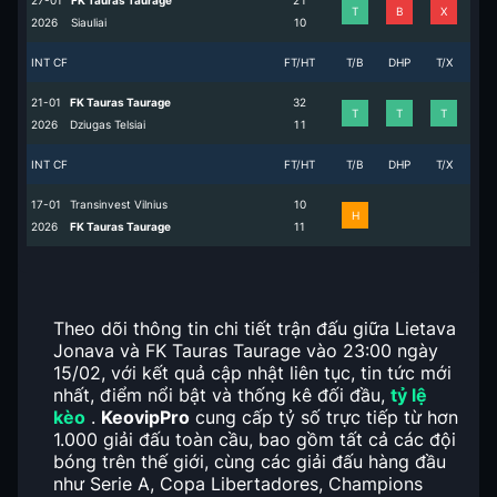
27-01
FK Tauras Taurage
2
1
T
B
X
2026
Siauliai
1
0
INT CF
FT/HT
T/B
DHP
T/X
21-01
FK Tauras Taurage
3
2
T
T
T
2026
Dziugas Telsiai
1
1
INT CF
FT/HT
T/B
DHP
T/X
17-01
Transinvest Vilnius
1
0
H
2026
FK Tauras Taurage
1
1
Theo dõi thông tin chi tiết trận đấu giữa Lietava
Jonava và FK Tauras Taurage vào 23:00 ngày
15/02, với kết quả cập nhật liên tục, tin tức mới
nhất, điểm nổi bật và thống kê đối đầu,
tỷ lệ
kèo
.
KeovipPro
cung cấp tỷ số trực tiếp từ hơn
1.000 giải đấu toàn cầu, bao gồm tất cả các đội
bóng trên thế giới, cùng các giải đấu hàng đầu
như Serie A, Copa Libertadores, Champions