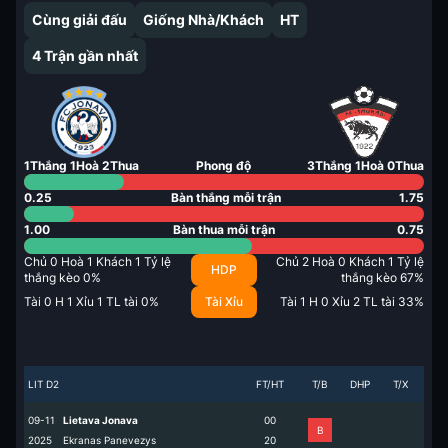
Cùng giải đấu
Giống Nhà/Khách
HT
4
Trận gần nhất
1
Thắng
1
Hoà
2
Thua
Phong độ
3
Thắng
1
Hoà
0
Thua
0.25
Bàn thắng mỗi trận
1.75
1.00
Bàn thua mỗi trận
0.75
Chủ
0
Hoà
1
Khách
1
Tỷ lệ
Chủ
2
Hoà
0
Khách
1
Tỷ lệ
HDP
thắng kèo
0
%
thắng kèo
67
%
Tài
0
H
1
Xỉu
1
TL tài
0
%
Tài Xỉu
Tài
1
H
0
Xỉu
2
TL tài
33
%
LIT D2
FT/HT
T/B
DHP
T/X
09-11
Lietava Jonava
0
0
B
2025
Ekranas Panevezys
2
0