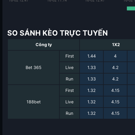
SO SÁNH KÈO TRỰC TUYẾN
Công ty
1X2
First
1.44
4
Bet 365
Live
1.33
4.2
Run
1.33
4.2
First
1.32
4.15
188bet
Live
1.32
4.15
Run
1.32
4.15