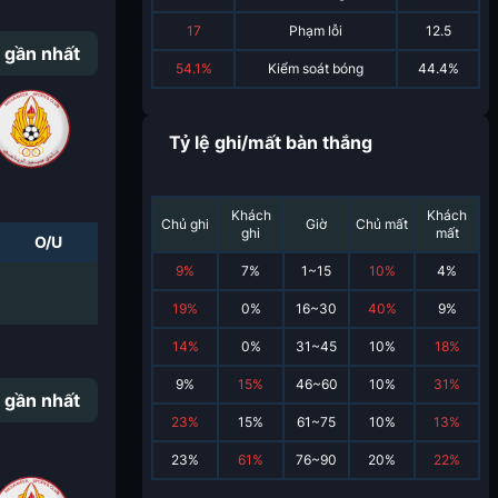
17
Phạm lỗi
12.5
 gần nhất
54.1%
Kiểm soát bóng
44.4%
Tỷ lệ ghi/mất bàn thắng
Khách
Khách
Chủ ghi
Giờ
Chủ mất
ghi
mất
O/U
9
%
7
%
1~15
10
%
4
%
19
%
0
%
16~30
40
%
9
%
14
%
0
%
31~45
10
%
18
%
9
%
15
%
46~60
10
%
31
%
 gần nhất
23
%
15
%
61~75
10
%
13
%
23
%
61
%
76~90
20
%
22
%