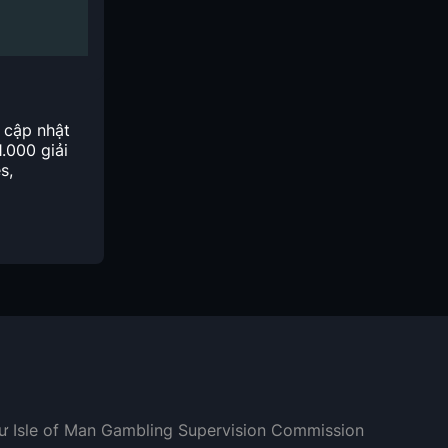
 cập nhật
.000 giải
s,
hư Isle of Man Gambling Supervision Commission