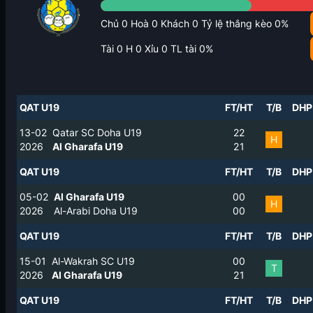
Chủ
0
Hoà
0
Khách
0
Tỷ lệ thắng kèo
0
%
Tài
0
H
0
Xỉu
0
TL tài
0
%
QAT U19
FT/HT
T/B
DHP
13-02
Qatar SC Doha U19
2
2
H
2026
Al Gharafa U19
2
1
QAT U19
FT/HT
T/B
DHP
05-02
Al Gharafa U19
0
0
H
2026
Al-Arabi Doha U19
0
0
QAT U19
FT/HT
T/B
DHP
15-01
Al-Wakrah SC U19
0
0
T
2026
Al Gharafa U19
2
1
QAT U19
FT/HT
T/B
DHP