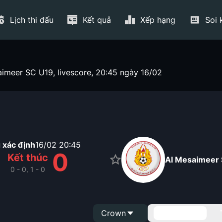
Lịch thi đấu
Kết quả
Xếp hạng
Soi 
aimeer SC U19, livescore, 20:45 ngày 16/02
 xác định
16/02
20:45
1
0
Kết thúc
Al Mesaimeer
0 - 0, 1 - 0
Crown
Handicap