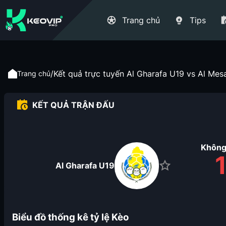
Trang chủ
Tips
/
Kết quả trực tuyến Al Gharafa U19 vs Al Mes
Trang chủ
KẾT QUẢ TRẬN ĐẤU
Không
Al Gharafa U19
Biểu đồ thống kê tỷ lệ Kèo