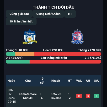
THÀNH TÍCH ĐỐI ĐẦU
Cùng giải đấu
Giống Nhà/Khách
HT
10
Trận gần nhất
Thắng
1
(
10.0
%)
Hoà
2
(
20.0
%)
Thắng
7
(
70.0
%)
0.8
(
25.0
%)
Bàn thắng mỗi trận
2.4
(
75.0
%)
Tỷ
Ngày
Chủ
Khách
HT
W/L
AH
O/U
số
JPN
D2
Kamatamare
1
-
Kataller
1
-
B
B
T
2026-
Sanuki
5
Toyama
2
02-15