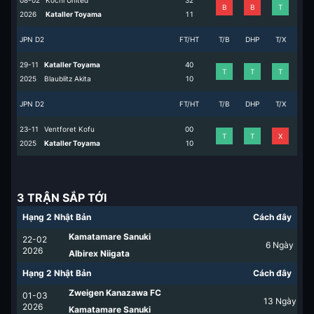
08-02
Kochi United
3
2
B
B
T
2026
Kataller Toyama
1
1
JPN D2
FT/HT
T/B
DHP
T/X
29-11
Kataller Toyama
4
0
T
T
T
2025
Blaublitz Akita
1
0
JPN D2
FT/HT
T/B
DHP
T/X
23-11
Ventforet Kofu
0
0
T
T
X
2025
Kataller Toyama
1
0
3 TRẬN SẮP TỚI
Hạng 2 Nhật Bản
Cách đây
Kamatamare Sanuki
22-02
6
Ngày
2026
Albirex Niigata
Hạng 2 Nhật Bản
Cách đây
Zweigen Kanazawa FC
01-03
13
Ngày
2026
Kamatamare Sanuki