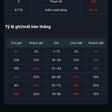
0
Phạm lỗi
9.8
47.7%
Kiểm soát bóng
55.3%
Tỷ lệ ghi/mất bàn thắng
Chủ ghi
Khách ghi
Giờ
Chủ mất
Khách mất
8
%
3
%
1~15
3
%
4
%
13
%
13
%
16~30
13
%
22
%
16
%
23
%
31~45
7
%
22
%
21
%
20
%
46~60
17
%
15
%
8
%
20
%
61~75
25
%
20
%
29
%
20
%
76~90
29
%
15
%