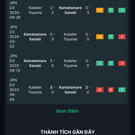
JPN
D3
Kataller
2
-
Kamatamare
0
-
H
T
T
2024-
Toyama
2
Sanuki
1
09-29
JPN
D3
Kamatamare
0
-
Kataller
0
-
2024-
H
T
X
Sanuki
0
Toyama
0
03-
02
JPN
D3
Kamatamare
1
-
Kataller
0
-
T
T
X
2023-
Sanuki
0
Toyama
0
09-10
JPN
D3
Kataller
3
-
Kamatamare
2
-
2023-
B
B
T
Toyama
0
Sanuki
0
06-
04
Xem thêm
THÀNH TÍCH GẦN ĐÂY