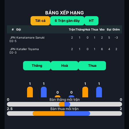
BẢNG XẾP HẠNG
Tất cả
6
Trận gần đây
HT
#
Đội
Trận
Thắng
Hoà
Thua
Vào
Bại
Điểm
JPN
Kamatamare Sanuki
2
1
0
1
2
5
-3
D2-5
JPN
Kataller Toyama
2
1
0
1
6
4
2
D2-3
Thắng
Hoà
Thua
1
1
1
1
0
0
0
Bàn thắng mỗi trận
0
2.5
Bàn thua mỗi trận
2