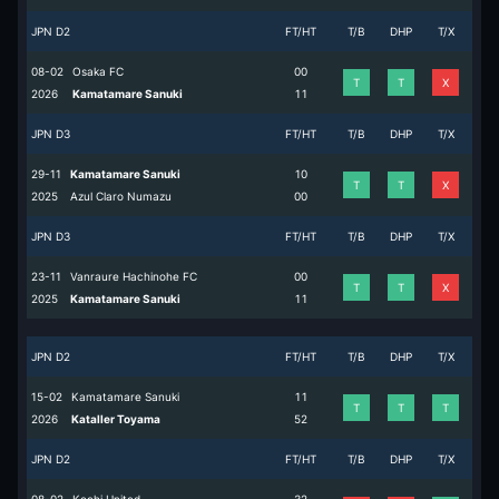
JPN D2
FT/HT
T/B
DHP
T/X
08-02
Osaka FC
0
0
T
T
X
2026
Kamatamare Sanuki
1
1
JPN D3
FT/HT
T/B
DHP
T/X
29-11
Kamatamare Sanuki
1
0
T
T
X
2025
Azul Claro Numazu
0
0
JPN D3
FT/HT
T/B
DHP
T/X
23-11
Vanraure Hachinohe FC
0
0
T
T
X
2025
Kamatamare Sanuki
1
1
JPN D2
FT/HT
T/B
DHP
T/X
15-02
Kamatamare Sanuki
1
1
T
T
T
2026
Kataller Toyama
5
2
JPN D2
FT/HT
T/B
DHP
T/X