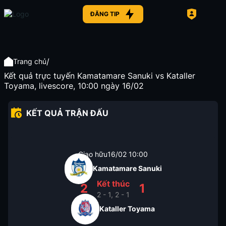
ĐĂNG TIP
/
Trang chủ
Kết quả trực tuyến Kamatamare Sanuki vs Kataller
Toyama, livescore, 10:00 ngày 16/02
KẾT QUẢ TRẬN ĐẤU
Giao hữu
16/02
10:00
Kamatamare Sanuki
Kết thúc
2
1
2 - 1, 2 - 1
Kataller Toyama