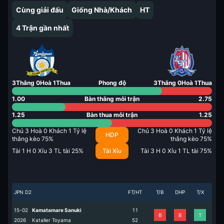
Cùng giải đấu
Giống Nhà/Khách
HT
4
Trận gần nhất
3
Thắng
0
Hoà
1
Thua
Phong độ
3
Thắng
0
Hoà
1
Thua
1.00
Bàn thắng mỗi trận
2.75
1.25
Bàn thua mỗi trận
1.25
Chủ
3
Hoà
0
Khách
1
Tỷ lệ
Chủ
3
Hoà
0
Khách
1
Tỷ lệ
HDP
thắng kèo
75
%
thắng kèo
75
%
Tài
1
H
0
Xỉu
3
TL tài
25
%
Tài Xỉu
Tài
3
H
0
Xỉu
1
TL tài
75
%
JPN D2
FT/HT
T/B
DHP
T/X
15-02
Kamatamare Sanuki
1
1
B
B
T
2026
Kataller Toyama
5
2