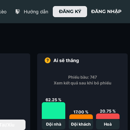
kèo
Hướng dẫn
ĐĂNG KÝ
ĐĂNG NHẬP
Ai sẽ thắng
Phiếu bầu:
747
Xem kết quả sau khi bỏ phiếu
62.25
%
20.75
%
17.00
%
Đội nhà
Đội khách
Hoà
Tài/Xỉu