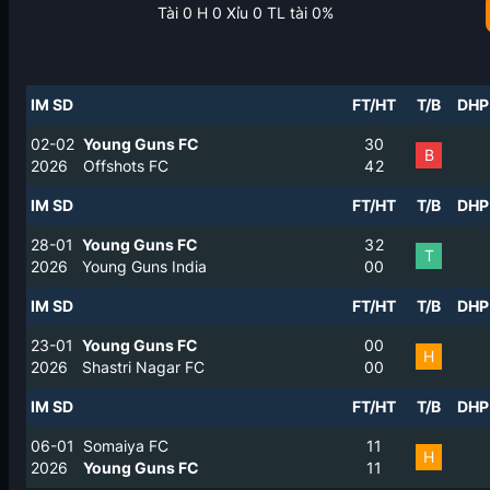
Tài
0
H
0
Xỉu
0
TL tài
0
%
IM SD
FT/HT
T/B
DHP
02-02
Young Guns FC
3
0
B
2026
Offshots FC
4
2
IM SD
FT/HT
T/B
DHP
28-01
Young Guns FC
3
2
T
2026
Young Guns India
0
0
IM SD
FT/HT
T/B
DHP
23-01
Young Guns FC
0
0
H
2026
Shastri Nagar FC
0
0
IM SD
FT/HT
T/B
DHP
06-01
Somaiya FC
1
1
H
2026
Young Guns FC
1
1