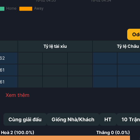
Od
Tỷ lệ tài xỉu
Tỷ lệ Châu
.62
.61
.61
Xem thêm
Cùng giải đấu
Giống Nhà/Khách
HT
10
Trận
Hoà
2
(
100.0
%)
Thắng
0
(
0.0
%)