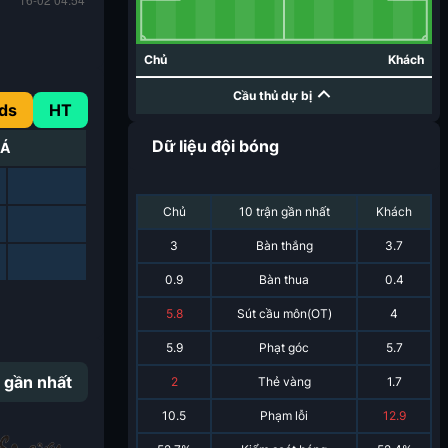
Chủ
Khách
Cầu thủ dự bị
ds
HT
Dữ liệu đội bóng
 Á
Chủ
10 trận gần nhất
Khách
3
Bàn thắng
3.7
0.9
Bàn thua
0.4
5.8
Sút cầu môn(OT)
4
5.9
Phạt góc
5.7
 gần nhất
2
Thẻ vàng
1.7
10.5
Phạm lỗi
12.9