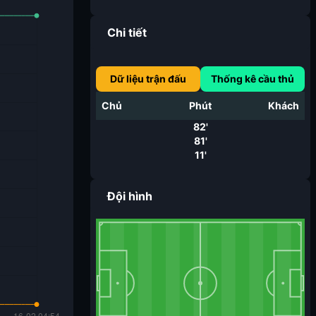
Chi tiết
Dữ liệu trận đấu
Thống kê cầu thủ
Chủ
Phút
Khách
82'
81'
11'
Đội hình