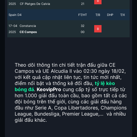
B
2025
CF Platges De Calvia
2
1
Spain D4
FT/HT
T/B
DHP
T/X
17-04
Constancia
3
2
B
2025
CE Campos
0
0
Theo dõi thông tin chi tiết trận đấu giữa CE
Campos và UE Alcudia II vào 02:30 ngày 18/02,
với kết quả cập nhật liên tục, tin tức mới nhất,
điểm nổi bật và thống kê đối đầu,
tỷ lệ kèo
bóng đá
.
KeovipPro
cung cấp tỷ số trực tiếp từ
hơn 1.000 giải đấu toàn cầu, bao gồm tất cả các
đội bóng trên thế giới, cùng các giải đấu hàng
đầu như Serie A, Copa Libertadores, Champions
League, Bundesliga, Premier League,… và nhiều
giải đấu khác.