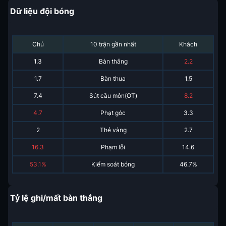
Dữ liệu đội bóng
Chủ
10 trận gần nhất
Khách
1.3
Bàn thắng
2.2
1.7
Bàn thua
1.5
7.4
Sút cầu môn(OT)
8.2
4.7
Phạt góc
3.3
2
Thẻ vàng
2.7
16.3
Phạm lỗi
14.6
53.1%
Kiểm soát bóng
46.7%
Tỷ lệ ghi/mất bàn thắng