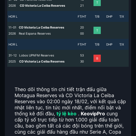
T
2026
CD Victoria La Ceiba Reserves
2
1
HOR L
FT/HT
T/B
DHP
T/X
11-01
CD Victoria La Ceiba Reserves
2
0
T
2026
Real Espana Reserves
0
0
HOR L
FT/HT
T/B
DHP
T/X
31-12
Lobos UPNFM Reserves
5
3
B
2025
CD Victoria La Ceiba Reserves
3
0
Theo dõi thông tin chi tiết trận đấu giữa
Motagua Reserves và CD Victoria La Ceiba
Reserves vào 02:00 ngày 18/02, với kết quả cập
nhật liên tục, tin tức mới nhất, điểm nổi bật và
thống kê đối đầu,
tỷ lệ kèo
.
KeovipPro
cung
cấp tỷ số trực tiếp từ hơn 1.000 giải đấu toàn
cầu, bao gồm tất cả các đội bóng trên thế giới,
cùng các giải đấu hàng đầu như Serie A, Copa