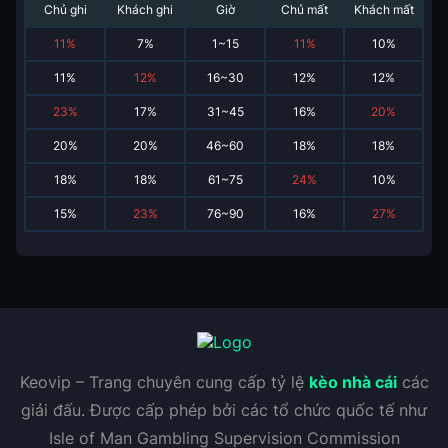
Chủ ghi
Khách ghi
Giờ
Chủ mất
Khách mất
11
%
7
%
1~15
11
%
10
%
11
%
12
%
16~30
12
%
12
%
23
%
17
%
31~45
16
%
20
%
20
%
20
%
46~60
18
%
18
%
18
%
18
%
61~75
24
%
10
%
15
%
23
%
76~90
16
%
27
%
Keovip – Trang chuyên cung cấp tỷ lệ
kèo nhà cái
các
giải đấu. Được cấp phép bởi các tổ chức quốc tế như
Isle of Man Gambling Supervision Commission