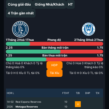
Cùng giải đấu
Giống Nhà/Khách
HT
4
Trận gần nhất
1
Thắng
2
Hoà
1
Thua
Phong độ
2
Thắng
0
Hoà
2
Thua
2.25
Bàn thắng mỗi trận
1.75
1.25
Bàn thua mỗi trận
1.75
Chủ
0
Hoà
0
Khách
0
Tỷ lệ
Chủ
0
Hoà
0
Khách
0
Tỷ lệ
HDP
thắng kèo
0
%
thắng kèo
0
%
Tài
0
H
0
Xỉu
0
TL tài
0
%
Tài Xỉu
Tài
0
H
0
Xỉu
0
TL tài
0
%
HOR L
FT/HT
T/B
DHP
T/X
14-02
Real Espana Reserves
1
0
H
2026
Motagua Reserves
1
0