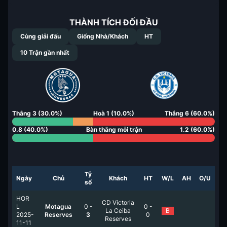
THÀNH TÍCH ĐỐI ĐẦU
Cùng giải đấu
Giống Nhà/Khách
HT
10
Trận gần nhất
Thắng
3
(
30.0
%)
Hoà
1
(
10.0
%)
Thắng
6
(
60.0
%)
0.8
(
40.0
%)
Bàn thắng mỗi trận
1.2
(
60.0
%)
Tỷ
Ngày
Chủ
Khách
HT
W/L
AH
O/U
số
HOR
CD Victoria
L
Motagua
0
-
0
-
La Ceiba
B
2025-
Reserves
3
0
Reserves
11-11