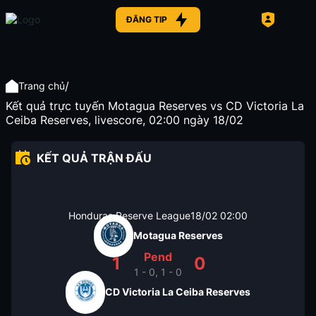
ĐĂNG TIP
/
Trang chủ
Kết quả trực tuyến Motagua Reserves vs CD Victoria La
Ceiba Reserves, livescore, 02:00 ngày 18/02
KẾT QUẢ TRẬN ĐẤU
Honduras Reserve League
18/02
02:00
Motagua Reserves
Pend
1
0
1 - 0, 1 - 0
CD Victoria La Ceiba Reserves