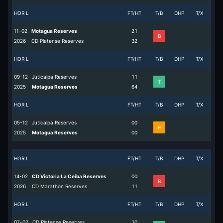
HOR L
FT/HT
T/B
DHP
T/X
11-02
Motagua Reserves
2
1
B
2026
CD Platense Reserves
3
2
HOR L
FT/HT
T/B
DHP
T/X
09-12
Juticalpa Reserves
1
1
T
2025
Motagua Reserves
6
4
HOR L
FT/HT
T/B
DHP
T/X
05-12
Juticalpa Reserves
0
0
H
2025
Motagua Reserves
0
0
HOR L
FT/HT
T/B
DHP
T/X
14-02
CD Victoria La Ceiba Reserves
0
0
B
2026
CD Marathon Reserves
1
1
HOR L
FT/HT
T/B
DHP
T/X
07-02
CD Platense Reserves
1
0