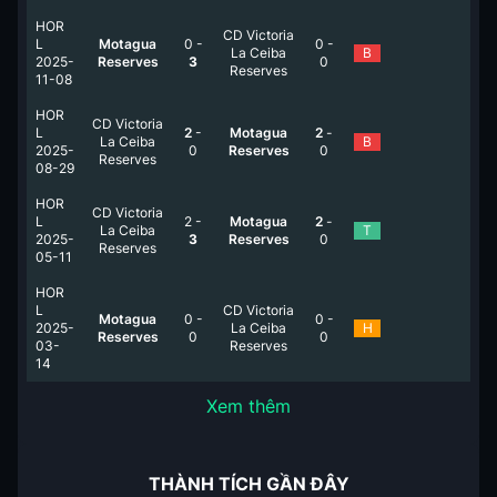
HOR
CD Victoria
L
Motagua
0
-
0
-
La Ceiba
B
2025-
Reserves
3
0
Reserves
11-08
HOR
CD Victoria
L
2
-
Motagua
2
-
La Ceiba
B
2025-
0
Reserves
0
Reserves
08-29
HOR
CD Victoria
L
2
-
Motagua
2
-
La Ceiba
T
2025-
3
Reserves
0
Reserves
05-11
HOR
L
CD Victoria
Motagua
0
-
0
-
2025-
La Ceiba
H
Reserves
0
0
03-
Reserves
14
Xem thêm
THÀNH TÍCH GẦN ĐÂY