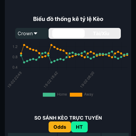
Biểu đồ thống kê tỷ lệ Kèo
Crown
Handicap
Tài/Xỉu
SO SÁNH KÈO TRỰC TUYẾN
Odds
HT