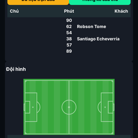
Chủ
Phút
Khách
90
62
Robson Tome
54
38
Santiago Echeverría
57
89
Đội hình