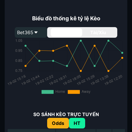
Biểu đồ thống kê tỷ lệ Kèo
Bet365
Handicap
Tài/Xỉu
SO SÁNH KÈO TRỰC TUYẾN
Odds
HT