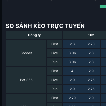
SO SÁNH KÈO TRỰC TUYẾN
Công ty
1X2
First
2.8
2.73
Sbobet
Live
3.06
2.8
Run
3.06
2.8
First
4
2.9
Bet 365
Live
2.9
2.75
Run
2.9
2.75
First
2.79
2.9