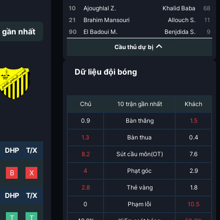
10
Ajoughlal Z.
Khalid Baba
68
21
Brahim Mansouri
Allouch S.
11
 gần nhất
90
El Badoui M.
Benjdida S.
9
Cầu thủ dự bị
Dữ liệu đội bóng
Chủ
10 trận gần nhất
Khách
0.9
Bàn thắng
1.5
1.3
Bàn thua
0.4
DHP
T/X
8.2
Sút cầu môn(OT)
7.6
4
Phạt góc
2.9
B
X
2.8
Thẻ vàng
1.8
DHP
T/X
0
Phạm lỗi
10.5
T
T