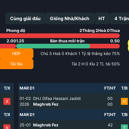
Cùng giải đấu
Giống Nhà/Khách
HT
4
Trận
Phong độ
2
Thắng
2
Hoà
0
Thua
2.00
1.25
Bàn thua mỗi trận
0.50
HDP
Chủ
3
Hoà
0
Khách
1
Tỷ lệ thắng kèo
75
%
Tài Xỉu
Tài
2
H
0
Xỉu
2
TL tài
50
%
T/X
MAR D1
FT/HT
T/B
01-02
DHJ Difaa Hassani Jadidi
0
0
X
H
2026
Maghreb Fez
0
0
T/X
MAR D1
FT/HT
T/B
25-01
Maghreb Fez
4
2
X
T