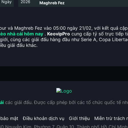
Ngày
2026
Maghreb Fez
sour và Maghreb Fez vào 05:00 ngày 21/02, với kết quả cập 
kèo nhà cái hôm nay
.
KeovipPro
cung cấp tỷ số trực tiếp t
giới, cùng các giải đấu hàng đầu như Serie A, Copa Liberta
ều giải đấu khác.
ái
các giải đấu. Được cấp phép bởi các tổ chức quốc tế n
 bảo mật
Điều khoản dịch vụ
Giới thiệu
Miễn trừ trách 
80 Nguyễn Kim, Phường 7, Quận 10, Thành phố Hồ Chí Minh