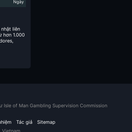
Ngày
nhật liên
ừ hơn 1.000
dores,
hư Isle of Man Gambling Supervision Commission
nhiệm
Tác giả
Sitemap
, Vietnam