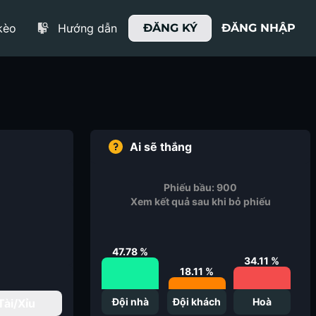
kèo
Hướng dẫn
ĐĂNG KÝ
ĐĂNG NHẬP
Ai sẽ thắng
Phiếu bầu:
900
Xem kết quả sau khi bỏ phiếu
47.78
%
34.11
%
18.11
%
Đội nhà
Đội khách
Hoà
Tài/Xỉu