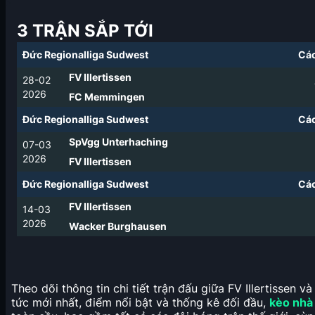
3 TRẬN SẮP TỚI
Đức Regionalliga Sudwest
Các
FV Illertissen
28-02
2026
FC Memmingen
Đức Regionalliga Sudwest
Các
SpVgg Unterhaching
07-03
2026
FV Illertissen
Đức Regionalliga Sudwest
Các
FV Illertissen
14-03
2026
Wacker Burghausen
Theo dõi thông tin chi tiết trận đấu giữa FV Illertissen v
tức mới nhất, điểm nổi bật và thống kê đối đầu,
kèo nhà