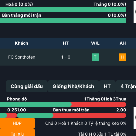
Hoà
0
(
0.0
%)
Thắng
0
(
0.0
%)
Bàn thắng mỗi trận
0
(
0.0
%)
Khách
HT
W/L
AH
FC Sonthofen
1
-
0
T
H
Cùng giải đấu
Giống Nhà/Khách
HT
4
Trận
Phong độ
1
Thắng
0
Hoà
3
Thua
0.25
1.00
Bàn thua mỗi trận
2.00
HDP
Chủ
0
Hoà
1
Khách
0
Tỷ lệ thắng kèo
0
%
Tài Xỉu
Tài
0
H
0
Xỉu
1
TL tài
0
%