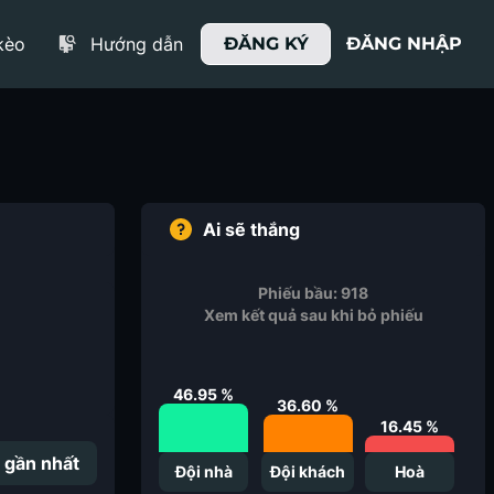
kèo
Hướng dẫn
ĐĂNG KÝ
ĐĂNG NHẬP
Ai sẽ thắng
Phiếu bầu:
918
Xem kết quả sau khi bỏ phiếu
46.95
%
36.60
%
16.45
%
 gần nhất
Đội nhà
Đội khách
Hoà