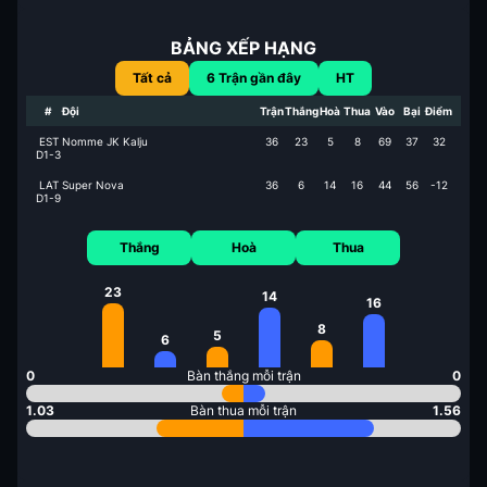
BẢNG XẾP HẠNG
Tất cả
6
Trận gần đây
HT
#
Đội
Trận
Thắng
Hoà
Thua
Vào
Bại
Điểm
EST
Nomme JK Kalju
36
23
5
8
69
37
32
D1-3
LAT
Super Nova
36
6
14
16
44
56
-12
D1-9
Thắng
Hoà
Thua
23
14
16
8
5
6
0
Bàn thắng mỗi trận
0
1.03
Bàn thua mỗi trận
1.56