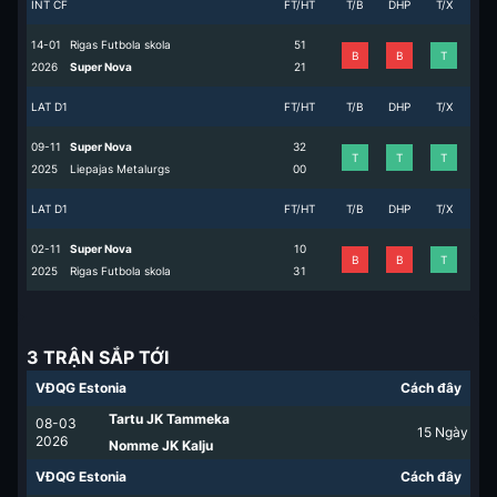
INT CF
FT/HT
T/B
DHP
T/X
14-01
Rigas Futbola skola
5
1
B
B
T
2026
Super Nova
2
1
LAT D1
FT/HT
T/B
DHP
T/X
09-11
Super Nova
3
2
T
T
T
2025
Liepajas Metalurgs
0
0
LAT D1
FT/HT
T/B
DHP
T/X
02-11
Super Nova
1
0
B
B
T
2025
Rigas Futbola skola
3
1
3 TRẬN SẮP TỚI
VĐQG Estonia
Cách đây
Tartu JK Tammeka
08-03
15
Ngày
2026
Nomme JK Kalju
VĐQG Estonia
Cách đây