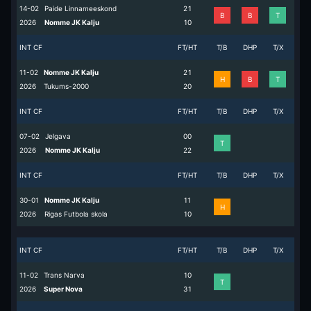
14-02
Paide Linnameeskond
2
1
B
B
T
2026
Nomme JK Kalju
1
0
INT CF
FT/HT
T/B
DHP
T/X
11-02
Nomme JK Kalju
2
1
H
B
T
2026
Tukums-2000
2
0
INT CF
FT/HT
T/B
DHP
T/X
07-02
Jelgava
0
0
T
2026
Nomme JK Kalju
2
2
INT CF
FT/HT
T/B
DHP
T/X
30-01
Nomme JK Kalju
1
1
H
2026
Rigas Futbola skola
1
0
INT CF
FT/HT
T/B
DHP
T/X
11-02
Trans Narva
1
0
T
2026
Super Nova
3
1