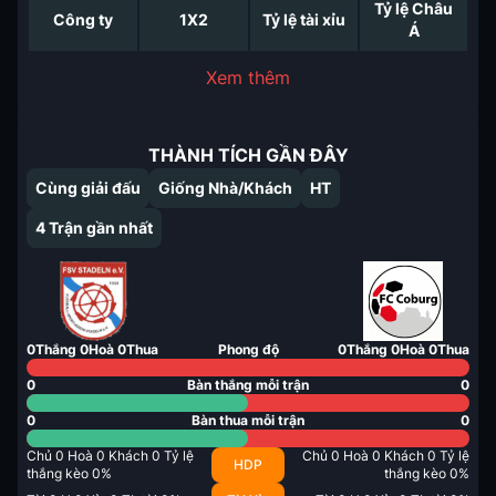
Tỷ lệ Châu
Công ty
1X2
Tỷ lệ tài xỉu
Á
Xem thêm
THÀNH TÍCH GẦN ĐÂY
Cùng giải đấu
Giống Nhà/Khách
HT
4
Trận gần nhất
0
Thắng
0
Hoà
0
Thua
Phong độ
0
Thắng
0
Hoà
0
Thua
0
Bàn thắng mỗi trận
0
0
Bàn thua mỗi trận
0
Chủ
0
Hoà
0
Khách
0
Tỷ lệ
Chủ
0
Hoà
0
Khách
0
Tỷ lệ
HDP
thắng kèo
0
%
thắng kèo
0
%