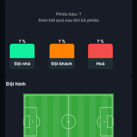
Phiếu bầu:
?
Xem kết quả sau khi bỏ phiếu
?
%
?
%
?
%
Đội nhà
Đội khách
Hoà
Đội hình