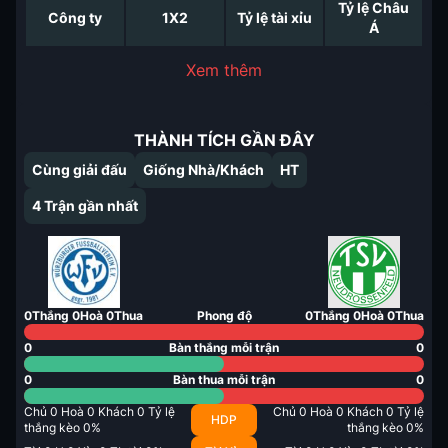
Tỷ lệ Châu
Công ty
1X2
Tỷ lệ tài xỉu
Á
Xem thêm
THÀNH TÍCH GẦN ĐÂY
Cùng giải đấu
Giống Nhà/Khách
HT
4
Trận gần nhất
0
Thắng
0
Hoà
0
Thua
Phong độ
0
Thắng
0
Hoà
0
Thua
0
Bàn thắng mỗi trận
0
0
Bàn thua mỗi trận
0
Chủ
0
Hoà
0
Khách
0
Tỷ lệ
Chủ
0
Hoà
0
Khách
0
Tỷ lệ
HDP
thắng kèo
0
%
thắng kèo
0
%