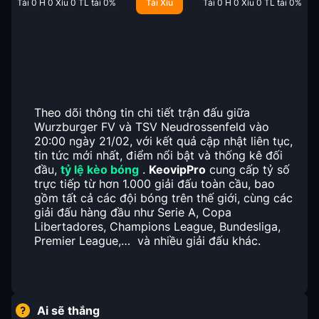
Tài
0
H
0
Xỉu
0
TL tài
0
%
Tài Xỉu
Tài
0
H
0
Xỉu
0
TL tài
0
%
Theo dõi thông tin chi tiết trận đấu giữa
Wurzburger FV và TSV Neudrossenfeld vào
20:00 ngày 21/02, với kết quả cập nhật liên tục,
tin tức mới nhất, điểm nổi bật và thống kê đối
đầu,
tỷ lệ kèo bóng
.
KeovipPro
cung cấp tỷ số
trực tiếp từ hơn 1.000 giải đấu toàn cầu, bao
gồm tất cả các đội bóng trên thế giới, cùng các
giải đấu hàng đầu như Serie A, Copa
Libertadores, Champions League, Bundesliga,
Premier League,… và nhiều giải đấu khác.
Ai sẽ thắng