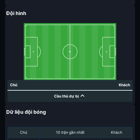
Đội hình
Chủ
Khách
Cầu thủ dự bị
Dữ liệu đội bóng
Chủ
10 trận gần nhất
Khách