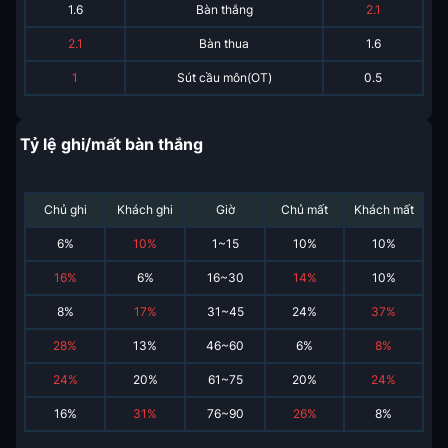
1.6
Bàn thắng
2.1
2.1
Bàn thua
1.6
1
Sút cầu môn(OT)
0.5
Tỷ lệ ghi/mất bàn thắng
Chủ ghi
Khách ghi
Giờ
Chủ mất
Khách mất
6
%
10
%
1~15
10
%
10
%
16
%
6
%
16~30
14
%
10
%
8
%
17
%
31~45
24
%
37
%
28
%
13
%
46~60
6
%
8
%
24
%
20
%
61~75
20
%
24
%
16
%
31
%
76~90
26
%
8
%