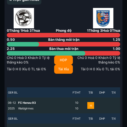
0
Thắng
1
Hoà
3
Thua
Phong độ
1
Thắng
3
Hoà
0
Thua
0.50
Bàn thắng mỗi trận
1.25
2.25
Bàn thua mỗi trận
1.00
Chủ
0
Hoà
0
Khách
0
Tỷ lệ
Chủ
0
Hoà
0
Khách
0
Tỷ lệ
HDP
thắng kèo
0
%
thắng kèo
0
%
Tài
0
H
0
Xỉu
0
TL tài
0
%
Tài Xỉu
Tài
0
H
0
Xỉu
0
TL tài
0
%
GER BL
FT/HT
T/B
DHP
T/X
06-12
FC Hanau 93
1
0
H
2025
Waldgirmes
1
0
GER BL
FT/HT
T/B
DHP
T/X