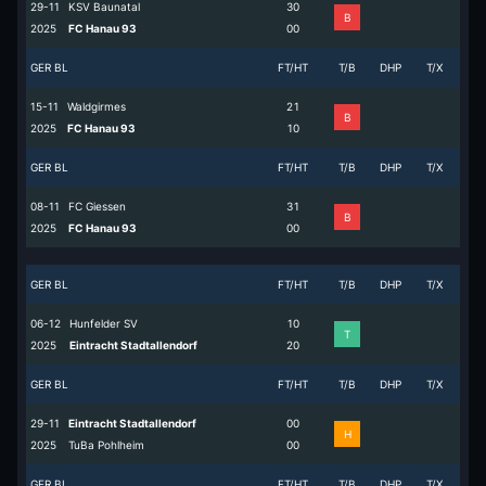
29-11
KSV Baunatal
3
0
B
2025
FC Hanau 93
0
0
GER BL
FT/HT
T/B
DHP
T/X
15-11
Waldgirmes
2
1
B
2025
FC Hanau 93
1
0
GER BL
FT/HT
T/B
DHP
T/X
08-11
FC Giessen
3
1
B
2025
FC Hanau 93
0
0
GER BL
FT/HT
T/B
DHP
T/X
06-12
Hunfelder SV
1
0
T
2025
Eintracht Stadtallendorf
2
0
GER BL
FT/HT
T/B
DHP
T/X
29-11
Eintracht Stadtallendorf
0
0
H
2025
TuBa Pohlheim
0
0
GER BL
FT/HT
T/B
DHP
T/X