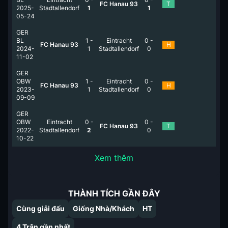
FC Hanau 93
T
2025-
Stadtallendorf
1
1
05-24
GER
BL
1
-
Eintracht
0
-
FC Hanau 93
H
2024-
1
Stadtallendorf
0
11-02
GER
OBW
1
-
Eintracht
0
-
FC Hanau 93
H
2023-
1
Stadtallendorf
0
09-09
GER
OBW
Eintracht
0
-
0
-
FC Hanau 93
T
2022-
Stadtallendorf
2
0
10-22
Xem thêm
THÀNH TÍCH GẦN ĐÂY
Cùng giải đấu
Giống Nhà/Khách
HT
4
Trận gần nhất