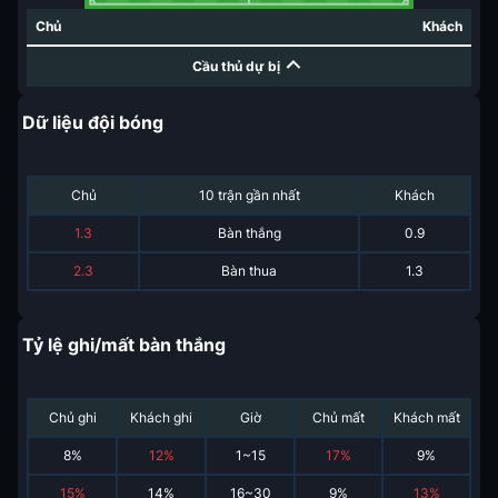
Chủ
Khách
Cầu thủ dự bị
Dữ liệu đội bóng
Chủ
10 trận gần nhất
Khách
1.3
Bàn thắng
0.9
2.3
Bàn thua
1.3
Tỷ lệ ghi/mất bàn thắng
Chủ ghi
Khách ghi
Giờ
Chủ mất
Khách mất
8
%
12
%
1~15
17
%
9
%
15
%
14
%
16~30
9
%
13
%