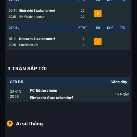
20-11
Eintracht Stadtallendorf
2
0
H
2025
SV Weidenhausen
2
0
GER BL
FT/HT
T/B
DHP
T/X
15-11
Eintracht Stadtallendorf
1
0
H
2025
Hunfelder SV
1
0
3 TRẬN SẮP TỚI
GER D5
Cách đây
FC Eddersheim
08-03
15
Ngày
2026
Eintracht Stadtallendorf
Ai sẽ thắng