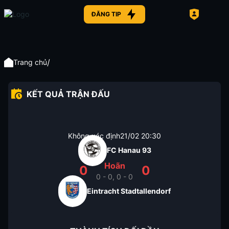
ĐĂNG TIP
/
Trang chủ
KẾT QUẢ TRẬN ĐẤU
Không xác định
21/02
20:30
FC Hanau 93
Hoãn
0
0
0 - 0, 0 - 0
Eintracht Stadtallendorf