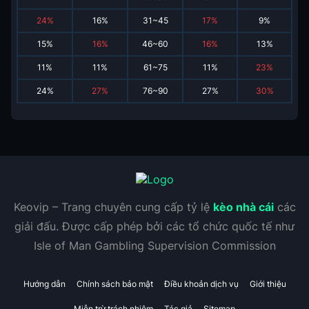
24
%
16
%
31~45
17
%
9
%
15
%
16
%
46~60
16
%
13
%
11
%
11
%
61~75
11
%
23
%
24
%
27
%
76~90
27
%
30
%
Keovip – Trang chuyên cung cấp tỷ lệ
kèo nhà cái
các
giải đấu. Được cấp phép bởi các tổ chức quốc tế như
Isle of Man Gambling Supervision Commission
Hướng dẫn
Chính sách bảo mật
Điều khoản dịch vụ
Giới thiệu
Miễn trừ trách nhiệm
Tác giả
Sitemap