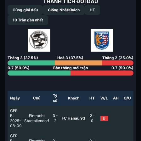
THÀNH TÍCH ĐỐI ĐẦU
Cùng giải đấu
Giống Nhà/Khách
HT
10
Trận gần nhất
Thắng
3
(
37.5
%)
Hoà
3
(
37.5
%)
Thắng
2
(
25.0
%)
0.7
(
50.0
%)
Bàn thắng mỗi trận
0.7
(
50.0
%)
Tỷ
Ngày
Chủ
Khách
HT
W/L
AH
O/U
số
GER
BL
Eintracht
3
-
2
-
FC Hanau 93
B
2025-
Stadtallendorf
2
0
08-09
GER
BL
Eintracht
0
-
0
-