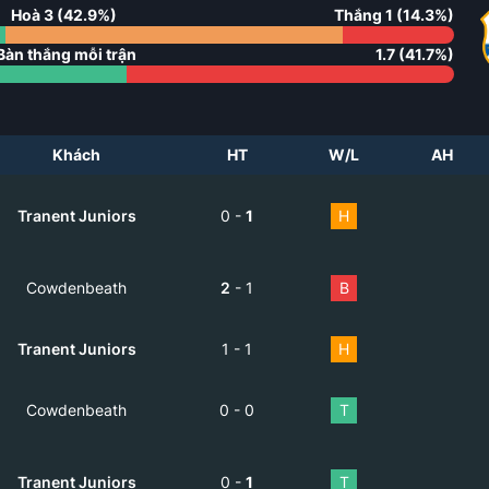
Hoà
3
(
42.9
%)
Thắng
1
(
14.3
%)
Bàn thắng mỗi trận
1.7
(
41.7
%)
Khách
HT
W/L
AH
Tranent Juniors
0
-
1
H
Cowdenbeath
2
-
1
B
Tranent Juniors
1
-
1
H
Cowdenbeath
0
-
0
T
Tranent Juniors
0
-
1
T