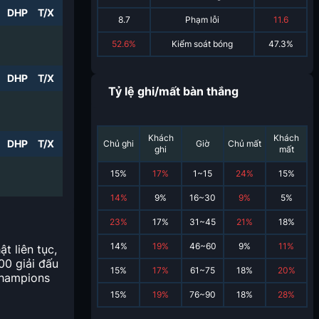
DHP
T/X
8.7
Phạm lỗi
11.6
52.6%
Kiểm soát bóng
47.3%
DHP
T/X
Tỷ lệ ghi/mất bàn thắng
Khách
Khách
DHP
T/X
Chủ ghi
Giờ
Chủ mất
ghi
mất
15
%
17
%
1~15
24
%
15
%
14
%
9
%
16~30
9
%
5
%
23
%
17
%
31~45
21
%
18
%
14
%
19
%
46~60
9
%
11
%
t liên tục,
00 giải đấu
15
%
17
%
61~75
18
%
20
%
Champions
15
%
19
%
76~90
18
%
28
%