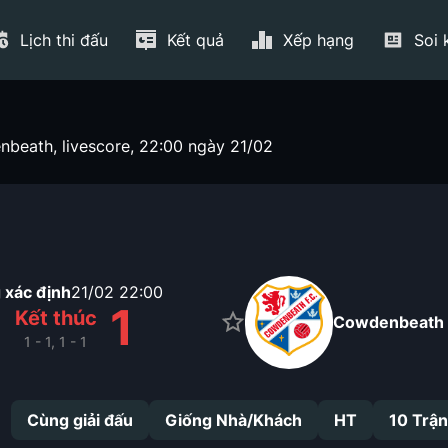
Lịch thi đấu
Kết quả
Xếp hạng
Soi 
nbeath, livescore, 22:00 ngày 21/02
 xác định
21/02
22:00
1
1
Kết thúc
Cowdenbeath
1 - 1, 1 - 1
Cùng giải đấu
Giống Nhà/Khách
HT
10
Trận