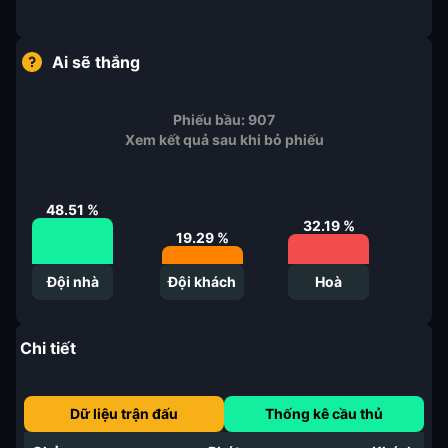
Ai sẽ thắng
Phiếu bầu:
907
Xem kết quả sau khi bỏ phiếu
48.51
%
32.19
%
19.29
%
Đội nhà
Đội khách
Hoà
Chi tiết
Dữ liệu trận đấu
Thống kê cầu thủ