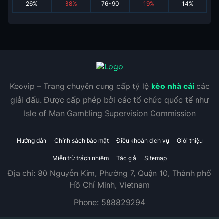
26
%
38
%
76~90
19
%
14
%
Keovip – Trang chuyên cung cấp tỷ lệ
kèo nhà cái
các
giải đấu. Được cấp phép bởi các tổ chức quốc tế như
Isle of Man Gambling Supervision Commission
Hướng dẫn
Chính sách bảo mật
Điều khoản dịch vụ
Giới thiệu
Miễn trừ trách nhiệm
Tác giả
Sitemap
Địa chỉ:
80 Nguyễn Kim, Phường 7, Quận 10, Thành phố
Hồ Chí Minh, Vietnam
Phone:
588829294