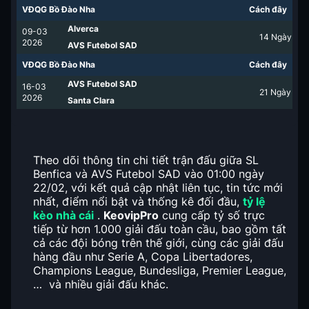
VĐQG Bồ Đào Nha
Cách đây
Alverca
09-03
14
Ngày
2026
AVS Futebol SAD
VĐQG Bồ Đào Nha
Cách đây
AVS Futebol SAD
16-03
21
Ngày
2026
Santa Clara
Theo dõi thông tin chi tiết trận đấu giữa SL
Benfica và AVS Futebol SAD vào 01:00 ngày
22/02, với kết quả cập nhật liên tục, tin tức mới
nhất, điểm nổi bật và thống kê đối đầu,
tỷ lệ
kèo nhà cái
.
KeovipPro
cung cấp tỷ số trực
tiếp từ hơn 1.000 giải đấu toàn cầu, bao gồm tất
cả các đội bóng trên thế giới, cùng các giải đấu
hàng đầu như Serie A, Copa Libertadores,
Champions League, Bundesliga, Premier League,
… và nhiều giải đấu khác.