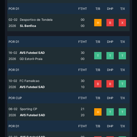
POR D1
FT/HT
T/B
DHP
T/X
02-02
Desportivo de Tondela
0
0
H
B
X
2026
SL Benfica
0
0
POR D1
FT/HT
T/B
DHP
T/X
16-02
AVS Futebol SAD
3
0
T
T
T
2026
GD Estoril-Praia
0
0
POR D1
FT/HT
T/B
DHP
T/X
10-02
FC Famalicao
3
0
B
B
T
2026
AVS Futebol SAD
1
0
POR CUP
FT/HT
T/B
DHP
T/X
06-02
Sporting CP
2
1
H
T
T
2026
AVS Futebol SAD
2
0
POR D1
FT/HT
T/B
DHP
T/X