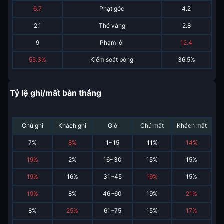
6.7
Phạt góc
4.2
2.1
Thẻ vàng
2.8
9
Phạm lỗi
12.4
55.3%
Kiểm soát bóng
36.5%
Tỷ lệ ghi/mất bàn thắng
Chủ ghi
Khách ghi
Giờ
Chủ mất
Khách mất
7
%
8
%
1~15
11
%
14
%
19
%
2
%
16~30
15
%
15
%
19
%
16
%
31~45
19
%
15
%
19
%
8
%
46~60
19
%
21
%
8
%
25
%
61~75
15
%
17
%