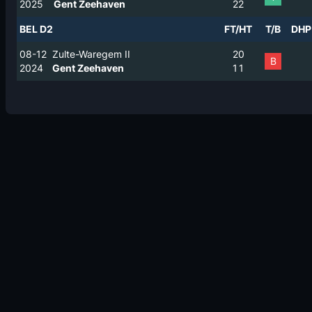
2025
Gent Zeehaven
2
2
BEL D2
FT/HT
T/B
DHP
08-12
Zulte-Waregem II
2
0
B
2024
Gent Zeehaven
1
1