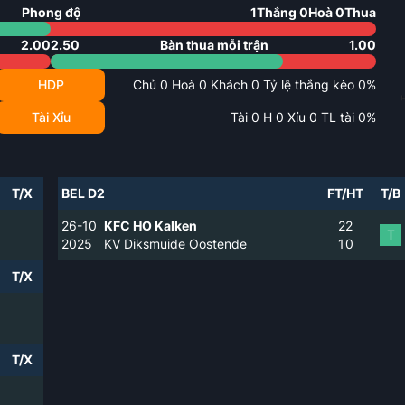
Phong độ
1
Thắng
0
Hoà
0
Thua
2.00
2.50
Bàn thua mỗi trận
1.00
HDP
Chủ
0
Hoà
0
Khách
0
Tỷ lệ thắng kèo
0
%
Tài Xỉu
Tài
0
H
0
Xỉu
0
TL tài
0
%
T/X
BEL D2
FT/HT
T/B
26-10
KFC HO Kalken
2
2
T
2025
KV Diksmuide Oostende
1
0
T/X
T/X