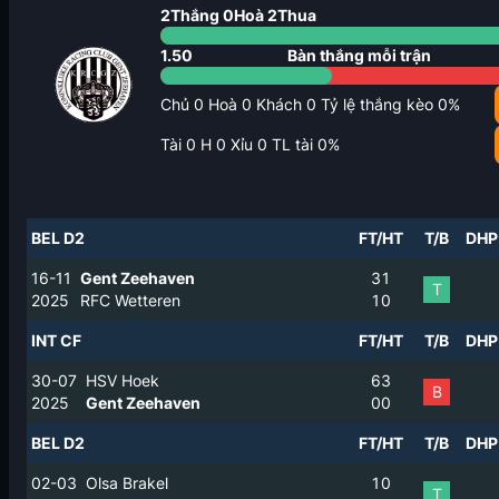
2
Thắng
0
Hoà
2
Thua
1.50
Bàn thắng mỗi trận
Chủ
0
Hoà
0
Khách
0
Tỷ lệ thắng kèo
0
%
Tài
0
H
0
Xỉu
0
TL tài
0
%
BEL D2
FT/HT
T/B
DHP
16-11
Gent Zeehaven
3
1
T
2025
RFC Wetteren
1
0
INT CF
FT/HT
T/B
DHP
30-07
HSV Hoek
6
3
B
2025
Gent Zeehaven
0
0
BEL D2
FT/HT
T/B
DHP
02-03
Olsa Brakel
1
0
T