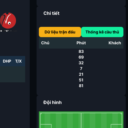
Chi tiết
Dữ liệu trận đấu
Thống kê cầu thủ
Chủ
Phút
Khách
83
69
DHP
T/X
32
7
21
51
81
Đội hình