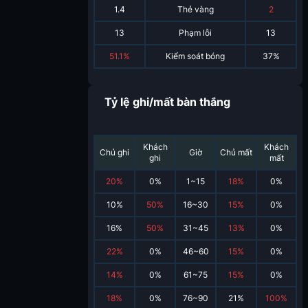
1.4
Thẻ vàng
2
13
Phạm lỗi
13
51.1%
Kiểm soát bóng
37%
Tỷ lệ ghi/mất bàn thắng
Khách
Khách
Chủ ghi
Giờ
Chủ mất
ghi
mất
20
%
0
%
1~15
18
%
0
%
10
%
50
%
16~30
15
%
0
%
16
%
50
%
31~45
13
%
0
%
22
%
0
%
46~60
15
%
0
%
14
%
0
%
61~75
15
%
0
%
18
%
0
%
76~90
21
%
100
%