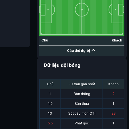
Chủ
Khách
Cầu thủ dự bị
Dữ liệu đội bóng
Chủ
10 trận gần nhất
Khách
1
Bàn thắng
2
1.9
Bàn thua
1
10
Sút cầu môn(OT)
23
5.5
Phạt góc
1