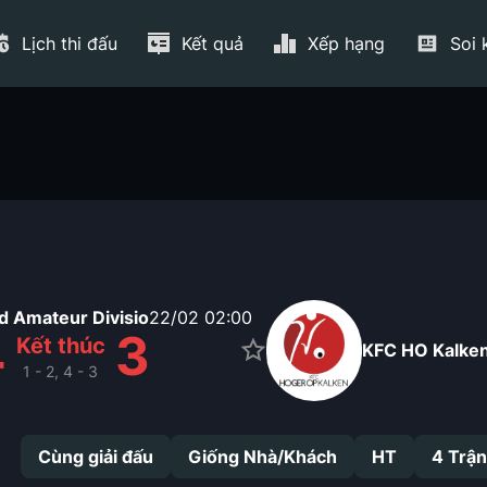
Lịch thi đấu
Kết quả
Xếp hạng
Soi 
 Amateur Divisio
22/02
02:00
4
3
Kết thúc
KFC HO Kalke
1 - 2, 4 - 3
Cùng giải đấu
Giống Nhà/Khách
HT
4
Trận