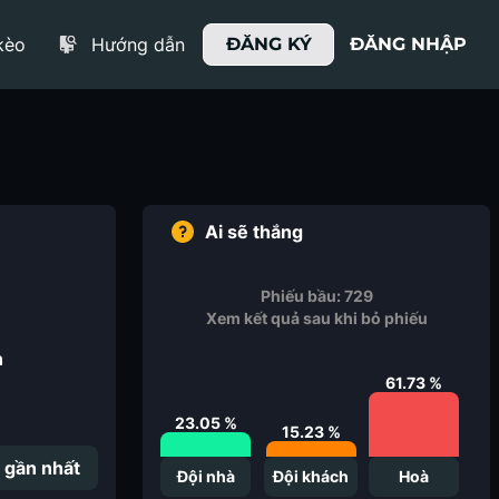
kèo
Hướng dẫn
ĐĂNG KÝ
ĐĂNG NHẬP
Ai sẽ thắng
Phiếu bầu:
729
Xem kết quả sau khi bỏ phiếu
n
61.73
%
23.05
%
15.23
%
 gần nhất
Đội nhà
Đội khách
Hoà