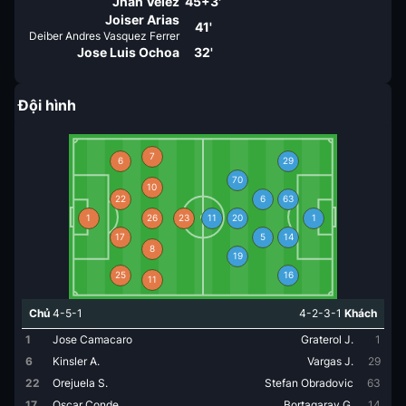
Jhan Velez
45+3'
Joiser Arias
41'
Deiber Andres Vasquez Ferrer
Jose Luis Ochoa
32'
Đội hình
7
6
29
70
10
22
6
63
1
26
23
11
20
1
17
5
14
8
19
25
16
11
Chủ
4-5-1
4-2-3-1
Khách
1
Jose Camacaro
Graterol J.
1
6
Kinsler A.
Vargas J.
29
22
Orejuela S.
Stefan Obradovic
63
17
Oscar Conde
Bortagaray G.
14