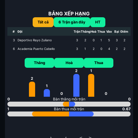
BẢNG XẾP HẠNG
Tất cả
6
Trận gần đây
HT
#
Đội
Trận
Thắng
Hoà
Thua
Vào
Bại
Điểm
3
Deportivo Rayo Zuliano
3
2
0
1
5
3
2
6
Academia Puerto Cabello
3
1
2
0
4
2
2
Thắng
Hoà
Thua
2
1
2
1
0
0
0
Bàn thắng mỗi trận
0
1
Bàn thua mỗi trận
0.67