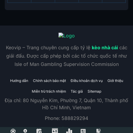
Keovip – Trang chuyên cung cấp tỷ lệ
kèo nhà cái
các
giải đấu. Được cấp phép bởi các tổ chức quốc tế như
Isle of Man Gambling Supervision Commission
Hướng dẫn
Chính sách bảo mật
Điều khoản dịch vụ
Giới thiệu
Miễn trừ trách nhiệm
Tác giả
Sitemap
Địa chỉ:
80 Nguyễn Kim, Phường 7, Quận 10, Thành phố
Hồ Chí Minh, Vietnam
Phone:
588829294