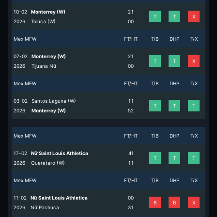
10-02
Monterrey (W)
2
1
T
T
X
2026
Toluca (W)
0
0
Mex MFW
FT/HT
T/B
DHP
T/X
07-02
Monterrey (W)
2
1
T
T
X
2026
Tijuana Nữ
0
0
Mex MFW
FT/HT
T/B
DHP
T/X
03-02
Santos Laguna (W)
1
1
T
T
T
2026
Monterrey (W)
5
2
Mex MFW
FT/HT
T/B
DHP
T/X
17-02
Nữ Saint Louis Athletica
4
1
T
T
T
2026
Queretaro (W)
1
1
Mex MFW
FT/HT
T/B
DHP
T/X
11-02
Nữ Saint Louis Athletica
0
0
B
B
X
2026
Nữ Pachuca
3
1