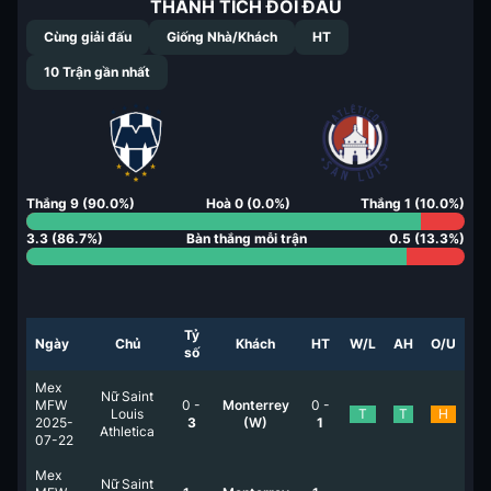
THÀNH TÍCH ĐỐI ĐẦU
Cùng giải đấu
Giống Nhà/Khách
HT
10
Trận gần nhất
Thắng
9
(
90.0
%)
Hoà
0
(
0.0
%)
Thắng
1
(
10.0
%)
3.3
(
86.7
%)
Bàn thắng mỗi trận
0.5
(
13.3
%)
Tỷ
Ngày
Chủ
Khách
HT
W/L
AH
O/U
số
Mex
Nữ Saint
MFW
0
-
Monterrey
0
-
Louis
T
T
H
2025-
3
(W)
1
Athletica
07-22
Mex
Nữ Saint