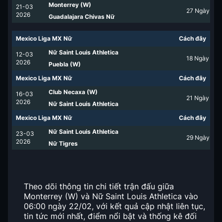
Monterrey (W)
21-03
27
Ngày
2026
Guadalajara Chivas Nữ
Mexico Liga MX Nữ
Cách đây
Nữ Saint Louis Athletica
12-03
18
Ngày
2026
Puebla (W)
Mexico Liga MX Nữ
Cách đây
Club Necaxa (W)
16-03
21
Ngày
2026
Nữ Saint Louis Athletica
Mexico Liga MX Nữ
Cách đây
Nữ Saint Louis Athletica
23-03
29
Ngày
2026
Nữ Tigres
Theo dõi thông tin chi tiết trận đấu giữa
Monterrey (W) và Nữ Saint Louis Athletica vào
06:00 ngày 22/02, với kết quả cập nhật liên tục,
tin tức mới nhất, điểm nổi bật và thống kê đối