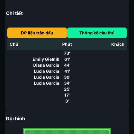
Chi tiết
Dữ liệu trận đấu
Thống kê cầu thủ
Chủ
Phút
Khách
73'
Emily Gielnik
61'
Diana Garcia
44'
Lucia Garcia
41'
Lucia Garcia
39'
Lucia Garcia
34'
25'
17'
3'
Đội hình