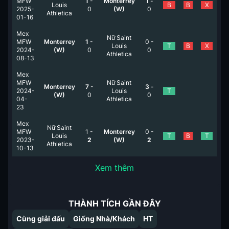
MFW
1
-
Monterrey
1
-
Louis
B
B
X
2025-
0
(W)
0
Athletica
01-16
Mex
Nữ Saint
MFW
Monterrey
1
-
0
-
Louis
T
B
X
2024-
(W)
0
0
Athletica
08-13
Mex
MFW
Nữ Saint
Monterrey
7
-
3
-
2024-
Louis
T
(W)
0
0
04-
Athletica
23
Mex
Nữ Saint
MFW
1
-
Monterrey
0
-
Louis
T
B
T
2023-
2
(W)
2
Athletica
10-13
Xem thêm
THÀNH TÍCH GẦN ĐÂY
Cùng giải đấu
Giống Nhà/Khách
HT