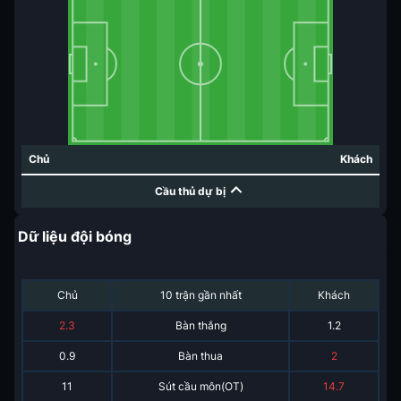
Chủ
Khách
Cầu thủ dự bị
Dữ liệu đội bóng
Chủ
10 trận gần nhất
Khách
2.3
Bàn thắng
1.2
0.9
Bàn thua
2
11
Sút cầu môn(OT)
14.7