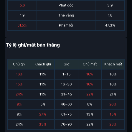
5.6
Phạt góc
3.9
1.9
Thẻ vàng
1.8
51.5%
Phạm lỗi
47.3%
Tỷ lệ ghi/mất bàn thắng
Chủ ghi
Khách ghi
Giờ
Chủ mất
Khách mất
16
%
11
%
1~15
16
%
10
%
15
%
11
%
16~30
16
%
10
%
24
%
11
%
31~45
22
%
21
%
9
%
5
%
46~60
8
%
20
%
9
%
27
%
61~75
13
%
15
%
24
%
33
%
76~90
22
%
23
%