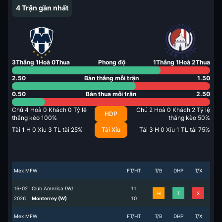
4
Trận gần nhất
3
Thắng
1
Hoà
0
Thua
Phong độ
1
Thắng
1
Hoà
2
Thua
2.50
Bàn thắng mỗi trận
1.50
0.50
Bàn thua mỗi trận
2.50
Chủ
4
Hoà
0
Khách
0
Tỷ lệ
Chủ
2
Hoà
0
Khách
2
Tỷ lệ
HDP
thắng kèo
100
%
thắng kèo
50
%
Tài
1
H
0
Xỉu
3
TL tài
25
%
Tài Xỉu
Tài
3
H
0
Xỉu
1
TL tài
75
%
Mex MFW
FT/HT
T/B
DHP
T/X
16-02
Club America (W)
1
1
H
T
X
2026
Monterrey (W)
1
0
Mex MFW
FT/HT
T/B
DHP
T/X