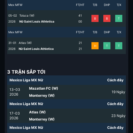
Mex MFW
FT/HT
T/B
DHP
T/X
05-02
Toluca (W)
4
1
B
B
T
2026
Nữ Saint Louis Athletica
0
0
Mex MFW
FT/HT
T/B
DHP
T/X
31-01
Atlas (W)
2
1
H
T
T
2026
Nữ Saint Louis Athletica
2
1
3 TRẬN SẮP TỚI
Mexico Liga MX Nữ
Cách đây
Mazatlan FC (W)
13-03
19
Ngày
2026
Monterrey (W)
Mexico Liga MX Nữ
Cách đây
Atlas (W)
17-03
23
Ngày
2026
Monterrey (W)
Mexico Liga MX Nữ
Cách đây