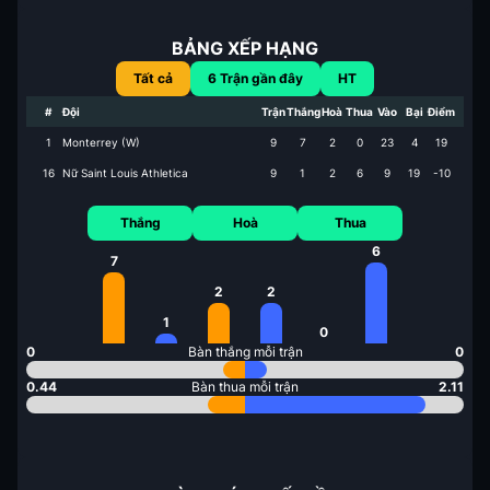
BẢNG XẾP HẠNG
Tất cả
6
Trận gần đây
HT
#
Đội
Trận
Thắng
Hoà
Thua
Vào
Bại
Điểm
1
Monterrey (W)
9
7
2
0
23
4
19
16
Nữ Saint Louis Athletica
9
1
2
6
9
19
-10
Thắng
Hoà
Thua
6
7
2
2
1
0
0
Bàn thắng mỗi trận
0
0.44
Bàn thua mỗi trận
2.11